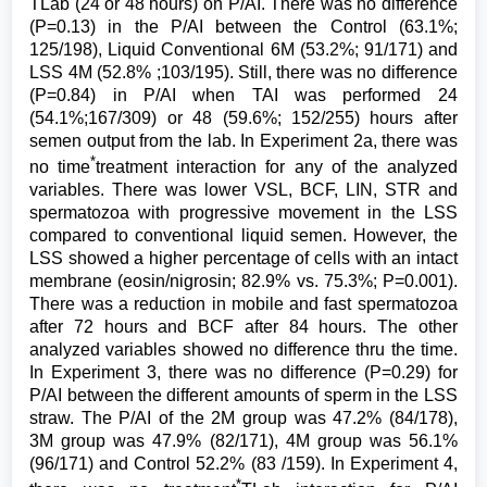
TLab (24 or 48 hours) on P/AI. There was no difference
(P=0.13) in the P/AI between the Control (63.1%;
125/198), Liquid Conventional 6M (53.2%; 91/171) and
LSS 4M (52.8% ;103/195). Still, there was no difference
(P=0.84) in P/AI when TAI was performed 24
(54.1%;167/309) or 48 (59.6%; 152/255) hours after
semen output from the lab. In Experiment 2a, there was
*
no time
treatment interaction for any of the analyzed
variables. There was lower VSL, BCF, LIN, STR and
spermatozoa with progressive movement in the LSS
compared to conventional liquid semen. However, the
LSS showed a higher percentage of cells with an intact
membrane (eosin/nigrosin; 82.9% vs. 75.3%; P=0.001).
There was a reduction in mobile and fast spermatozoa
after 72 hours and BCF after 84 hours. The other
analyzed variables showed no difference thru the time.
In Experiment 3, there was no difference (P=0.29) for
P/AI between the different amounts of sperm in the LSS
straw. The P/AI of the 2M group was 47.2% (84/178),
3M group was 47.9% (82/171), 4M group was 56.1%
(96/171) and Control 52.2% (83 /159). In Experiment 4,
*