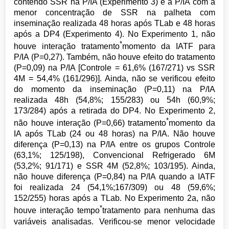
contendo SSR na P/IA (Experimento 3) e a P/IA com a
menor concentração de SSR na palheta com
inseminação realizada 48 horas após TLab e 48 horas
após a DP4 (Experimento 4). No Experimento 1, não
*
houve interação tratamento
momento da IATF para
P/IA (P=0,27). Também, não houve efeito do tratamento
(P=0,09) na P/IA [Controle = 61,6% (167/271) vs SSR
4M = 54,4% (161/296)]. Ainda, não se verificou efeito
do momento da inseminação (P=0,11) na P/IA
realizada 48h (54,8%; 155/283) ou 54h (60,9%;
173/284) após a retirada do DP4. No Experimento 2,
*
não houve interação (P=0,66) tratamento
momento da
IA após TLab (24 ou 48 horas) na P/IA. Não houve
diferença (P=0,13) na P/IA entre os grupos Controle
(63,1%; 125/198), Convencional Refrigerado 6M
(53,2%; 91/171) e SSR 4M (52,8%; 103/195). Ainda,
não houve diferença (P=0,84) na P/IA quando a IATF
foi realizada 24 (54,1%;167/309) ou 48 (59,6%;
152/255) horas após a TLab. No Experimento 2a, não
*
houve interação tempo
tratamento para nenhuma das
variáveis analisadas. Verificou-se menor velocidade