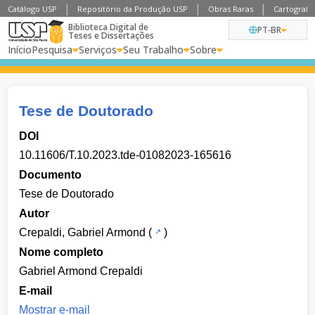
Catálogo USP
Repositório da Produção USP
Obras Raras
Cartografia
Biblioteca Digital de
PT-BR
Teses e Dissertações
Início
Pesquisa
Serviços
Seu Trabalho
Sobre
Tese de Doutorado
DOI
10.11606/T.10.2023.tde-01082023-165616
Documento
Tese de Doutorado
Autor
Crepaldi, Gabriel Armond
(
)
Nome completo
Gabriel Armond Crepaldi
E-mail
Mostrar e-mail