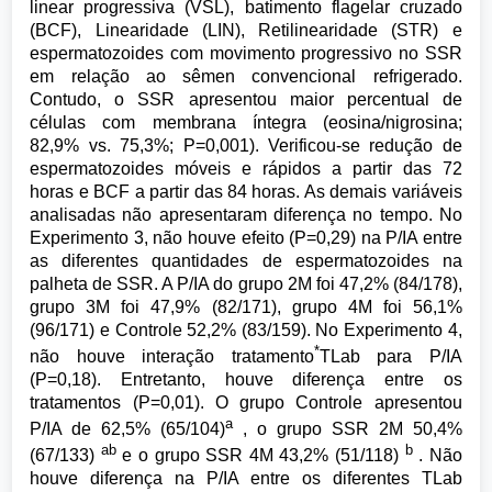
linear progressiva (VSL), batimento flagelar cruzado
(BCF), Linearidade (LIN), Retilinearidade (STR) e
espermatozoides com movimento progressivo no SSR
em relação ao sêmen convencional refrigerado.
Contudo, o SSR apresentou maior percentual de
células com membrana íntegra (eosina/nigrosina;
82,9% vs. 75,3%; P=0,001). Verificou-se redução de
espermatozoides móveis e rápidos a partir das 72
horas e BCF a partir das 84 horas. As demais variáveis
analisadas não apresentaram diferença no tempo. No
Experimento 3, não houve efeito (P=0,29) na P/IA entre
as diferentes quantidades de espermatozoides na
palheta de SSR. A P/IA do grupo 2M foi 47,2% (84/178),
grupo 3M foi 47,9% (82/171), grupo 4M foi 56,1%
(96/171) e Controle 52,2% (83/159). No Experimento 4,
*
não houve interação tratamento
TLab para P/IA
(P=0,18). Entretanto, houve diferença entre os
tratamentos (P=0,01). O grupo Controle apresentou
a
P/IA de 62,5% (65/104)
, o grupo SSR 2M 50,4%
ab
b
(67/133)
e o grupo SSR 4M 43,2% (51/118)
. Não
houve diferença na P/IA entre os diferentes TLab