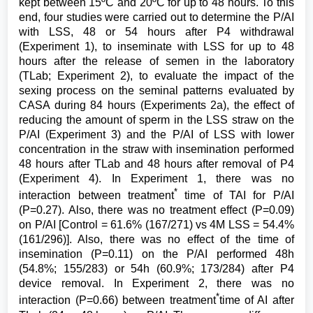
kept between 15ºC and 20ºC for up to 48 hours. To this
end, four studies were carried out to determine the P/AI
with LSS, 48 or 54 hours after P4 withdrawal
(Experiment 1), to inseminate with LSS for up to 48
hours after the release of semen in the laboratory
(TLab; Experiment 2), to evaluate the impact of the
sexing process on the seminal patterns evaluated by
CASA during 84 hours (Experiments 2a), the effect of
reducing the amount of sperm in the LSS straw on the
P/AI (Experiment 3) and the P/AI of LSS with lower
concentration in the straw with insemination performed
48 hours after TLab and 48 hours after removal of P4
(Experiment 4). In Experiment 1, there was no
*
interaction between treatment
time of TAI for P/AI
(P=0.27). Also, there was no treatment effect (P=0.09)
on P/AI [Control = 61.6% (167/271) vs 4M LSS = 54.4%
(161/296)]. Also, there was no effect of the time of
insemination (P=0.11) on the P/AI performed 48h
(54.8%; 155/283) or 54h (60.9%; 173/284) after P4
device removal. In Experiment 2, there was no
*
interaction (P=0.66) between treatment
time of AI after