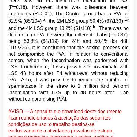
there was no treatment
TLab interaction for P/AI
(P=0.18). However, there was difference between
treatments (P=0.01). The Control group had a P/AI of
a
ab
62.5% (65/104)
, the 2M LSS group 50.4% (67/133)
b
and the 4M LSS group 43.2% (51/118)
. There was no
difference in P/AI between the different TLabs (P=0.37),
being 53.8% (64/119) for 24h and 50.4% for 48h
(119/236). It is concluded that the sexing process did
not compromise the P/AI in relation to conventional
semen, when the insemination was performed with
LSS. Furthermore, it was possible to inseminate with
LSS 48 hours after P4 withdrawal without reducing
P/AI. Also, it was possible to reduce the number of
spermatozoa in the straw to 2 million and perform
insemination with LSS up to 48 hours after TLab
without compromising P/AI.
AVISO — A consulta e o download deste documento
ficam condicionados à aceitação das seguintes
condições de uso: o trabalho destina-se
exclusivamente a atividades privadas de estudo,