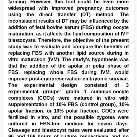
farming. However, this tool could be even more
widespread with improved pregnancy outcomes
using the direct transfer (DT) method. The
inconsistent results of DT may be influenced by the
addition of fetal bovine serum (FBS) during oocyte
maturation, as it affects the lipid composition of IVP
blastocysts. Therefore, the objective of the present
study was to evaluate and compare the benefits of
replacing FBS with another lipid source during in
vitro maturation (IVM). The study′s hypothesis was
that the addition of the apolar or polar phase of
FBS, replacing whole FBS during IVM, would
improve post-cryopreservation embryonic survival.
The experimental design consisted of 3
experimental groups: grade 1 cumulus-oocyte
complexes (COCs) were matured in vitro with
supplementation of 10% FBS (control group), 10%
apolar fraction, or 10% polar fraction. COCs were
fertilized in vitro, and the possible zygotes were
cultured in FBS-free medium for seven days.
Cleavage and blastocyst rates were evaluated after
96 and 168 hours of culture, respectively, and no