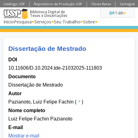
Catálogo USP
Repositório da Produção USP
Obras Raras
Cartografia
Biblioteca Digital de
PT-BR
Teses e Dissertações
Início
Pesquisa
Serviços
Seu Trabalho
Sobre
Dissertação de Mestrado
DOI
10.11606/D.10.2024.tde-21032025-111803
Documento
Dissertação de Mestrado
Autor
Pazianoto, Luiz Felipe Fachin
(
)
Nome completo
Luiz Felipe Fachin Pazianoto
E-mail
Mostrar e-mail