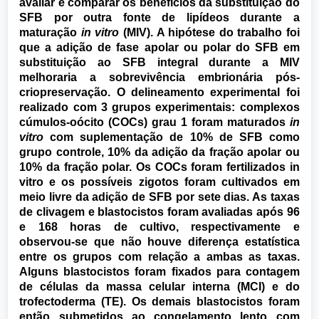
avaliar e comparar os benefícios da substituição do
SFB por outra fonte de lipídeos durante a
maturação
in vitro
(MIV). A hipótese do trabalho foi
que a adição de fase apolar ou polar do SFB em
substituição ao SFB integral durante a MIV
melhoraria a sobrevivência embrionária pós-
criopreservação. O delineamento experimental foi
realizado com 3 grupos experimentais: complexos
cúmulos-oócito (COCs) grau 1 foram maturados
in
vitro
com suplementação de 10% de SFB como
grupo controle, 10% da adição da fração apolar ou
10% da fração polar. Os COCs foram fertilizados in
vitro e os possíveis zigotos foram cultivados em
meio livre da adição de SFB por sete dias. As taxas
de clivagem e blastocistos foram avaliadas após 96
e 168 horas de cultivo, respectivamente e
observou-se que não houve diferença estatística
entre os grupos com relação a ambas as taxas.
Alguns blastocistos foram fixados para contagem
de células da massa celular interna (MCI) e do
trofectoderma (TE). Os demais blastocistos foram
então submetidos ao congelamento lento com