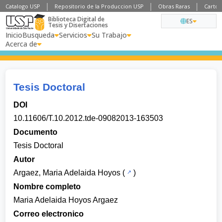
Catalogo USP
Repositorio de la Produccion USP
Obras Raras
Cartog
Biblioteca Digital de
ES
Tesis y Disertaciones
Inicio
Busqueda
Servicios
Su Trabajo
Acerca de
Tesis Doctoral
DOI
10.11606/T.10.2012.tde-09082013-163503
Documento
Tesis Doctoral
Autor
Argaez, Maria Adelaida Hoyos
(
)
Nombre completo
Maria Adelaida Hoyos Argaez
Correo electronico