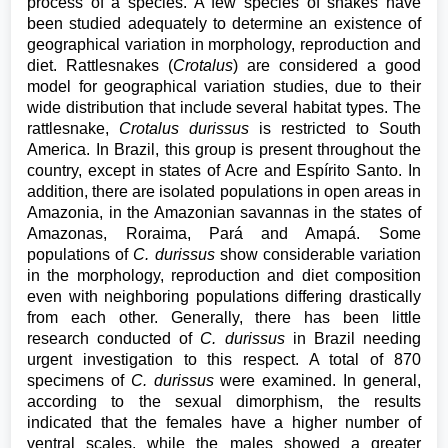
process of a species. A few species of snakes have
been studied adequately to determine an existence of
geographical variation in morphology, reproduction and
diet. Rattlesnakes (
Crotalus
) are considered a good
model for geographical variation studies, due to their
wide distribution that include several habitat types. The
rattlesnake,
Crotalus durissus
is restricted to South
America. In Brazil, this group is present throughout the
country, except in states of Acre and Espírito Santo. In
addition, there are isolated populations in open areas in
Amazonia, in the Amazonian savannas in the states of
Amazonas, Roraima, Pará and Amapá. Some
populations of
C. durissus
show considerable variation
in the morphology, reproduction and diet composition
even with neighboring populations differing drastically
from each other. Generally, there has been little
research conducted of
C. durissus
in Brazil needing
urgent investigation to this respect. A total of 870
specimens of
C. durissus
were examined. In general,
according to the sexual dimorphism, the results
indicated that the females have a higher number of
ventral scales, while the males showed a greater