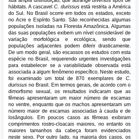
sua ampla distribuição, que abrange diversos tipos de
hábitats. A cascavel
C. durissus
está restrita a América
do Sul. No Brasil ocorre em todos os estados, exceto
no Acre e Espírito Santo. São reconhecidas algumas
populações isoladas na Floresta Amazônica. Algumas
das suas populações exibem um nível considerável de
variação morfológica e ecológica, sendo que
populações adjacentes podem diferir drasticamente.
De um modo geral, são escassos os estudos com esta
espécie no Brasil, requerendo urgentes investigações
para estabelecer se a variabilidade observada está
associada a algum fenômeno específico. Neste estudo,
foi examinado um total de 870 exemplares de
C.
durissus
no Brasil. Em termos gerais, de acordo com o
dimorfismo sexual, os resultados indicaram que as
fêmeas apresentaram um maior número de escamas
no ventre, enquanto que os machos apresentaram um
número maior de escamas associadas à cauda e de
losângulos. Em poucos casos as fêmeas exibiram
comprimentos rostro-cloacais maiores, no entanto os
maiores tamanhos da cabeça foram evidenciados
neste sexo. Por outro lado, na maioria dos casos, os