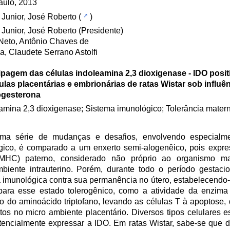
aulo, 2013
 Junior, José Roberto
(
)
 Junior, José Roberto (Presidente)
Neto, Antônio Chaves de
ra, Claudete Serrano Astolfi
pagem das células indoleamina 2,3 dioxigenase - IDO posit
ulas placentárias e embrionárias de ratas Wistar sob influên
ogesterona
amina 2,3 dioxigenase; Sistema imunológico; Tolerância materno
ma série de mudanças e desafios, envolvendo especialm
ógico, é comparado a um enxerto semi-alogenêico, pois expr
 (MHC) paterno, considerado não próprio ao organismo m
ente intrauterino. Porém, durante todo o período gestaci
imunológica contra sua permanência no útero, estabelecendo-
para esse estado tolerogênico, como a atividade da enzima
 do aminoácido triptofano, levando as células T à apoptose, 
os no micro ambiente placentário. Diversos tipos celulares e
tencialmente expressar a IDO. Em ratas Wistar, sabe-se que d