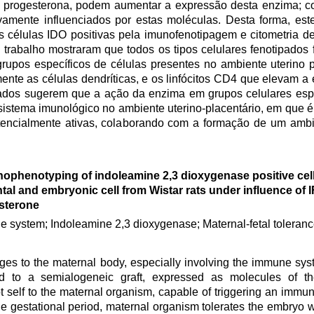
, a progesterona, podem aumentar a expressão desta enzima; c
ivamente influenciados por estas moléculas. Desta forma, est
as células IDO positivas pela imunofenotipagem e citometria d
e trabalho mostraram que todos os tipos celulares fenotipados
upos específicos de células presentes no ambiente uterino p
lmente as células dendríticas, e os linfócitos CD4 que elevam 
hados sugerem que a ação da enzima em grupos celulares esp
 sistema imunológico no ambiente uterino-placentário, em que 
tencialmente ativas, colaborando com a formação de um ambi
phenotyping of indoleamine 2,3 dioxygenase positive cells
tal and embryonic cell from Wistar rats under influence of 
sterone
 system; Indoleamine 2,3 dioxygenase; Maternal-fetal toleranc
s to the maternal body, especially involving the immune syst
d to a semialogeneic graft, expressed as molecules of th
 self to the maternal organism, capable of triggering an immu
he gestational period, maternal organism tolerates the embryo