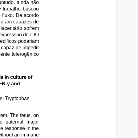
ontudo, ainda não
e trabalho buscou
e fluxo. De acordo
 foram capazes de
lacentário sofrem
a expressão de IDO
ecíficos poderiam
é capaz de impedir
ente tolerogênico
 in culture of
IFN-γ and
e; Tryptophan
em. The fetus, on
e paternal major
ne response in the
 without an immune