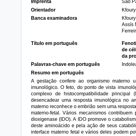
Imprenta
São P
Orientador
Kfoury
Banca examinadora
Kfoury
Assís 
Ferrei
Título em português
Fenoti
de cél
da pr
Palavras-chave em português
Indole
Resumo em português
A gestação confere ao organismo materno u
imunológico. O feto, do ponto de vista imunol
complexo de histocompatibilidade principal
desencadear uma resposta imunológica no ambi
materno reconhece o embrião sem uma resposta 
materno-fetal. Vários mecanismos contribuem 
dioxigenase (IDO). A IDO promove o catabolismo
deste aminoácido e pela ação de seus catabólit
interface materno fetal e vários deles podem po