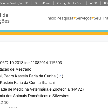
ório da Produção USP
Obras Raras
Cartografia Histórica
ABCD
BD
l de
Início
Pesquisa
Serviços
Seu Tr
ções
606/D.10.2013.tde-11082014-115503
tação de Mestrado
i, Pedro Kastein Faria da Cunha
(
)
Kastein Faria da Cunha Bianchi
ade de Medicina Veterinária e Zootecnia (FMVZ)
ia dos Animais Domésticos e Silvestres
12-10