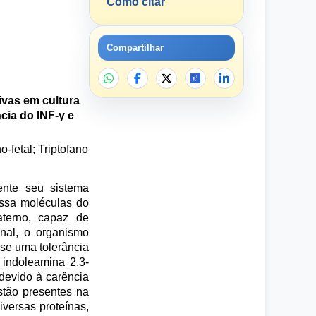
Como citar
Compartilhar
ivas em cultura
cia do INF-γ e
-fetal; Triptofano
ente seu sistema
essa moléculas do
aterno, capaz de
onal, o organismo
se uma tolerância
 indoleamina 2,3-
devido à carência
stão presentes na
iversas proteínas,