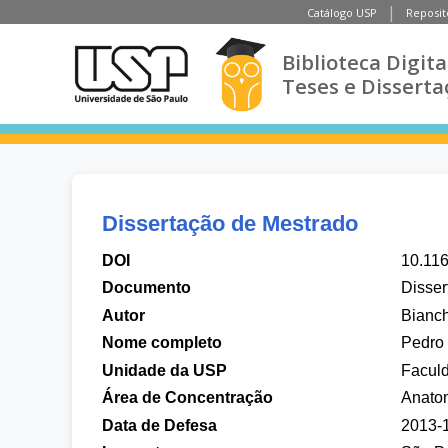
Catálogo USP
Reposit
Biblioteca Digita
Teses e Disserta
Dissertação de Mestrado
DOI
10.11
Documento
Disser
Autor
Bianch
Nome completo
Pedro 
Unidade da USP
Faculd
Área de Concentração
Anatom
Data de Defesa
2013-