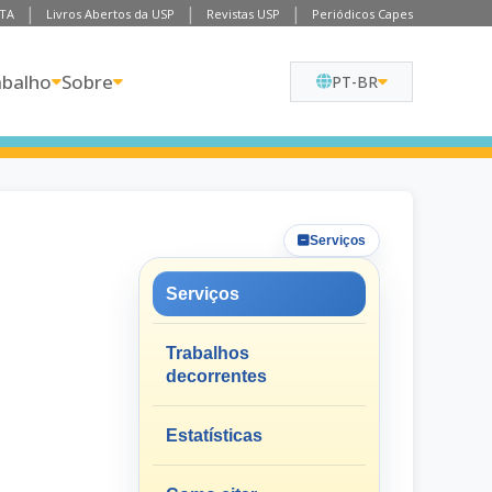
TA
Livros Abertos da USP
Revistas USP
Periódicos Capes
abalho
Sobre
PT-BR
Serviços
Serviços
Trabalhos
decorrentes
Estatísticas