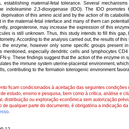
 establishing maternal-fetal tolerance. Several mechanisms c
zyme indoleamine 2,3-dioxygenase (IDO). The IDO promotes 
deprivation of this amino acid and by the action of its catabolit
 in the maternal-fetal interface and many of them can potential
ecently, progesterone, may increase the expression of this enzy
les is still unknown. Thus, this study intends to fill this gap,
metry. According to the analysis carried out, the results of thi
s the enzyme, however only some specific groups present in 
ve mentioned, especially dendritic cells and lymphocytes CD4
FN-γ. These findings suggest that the action of the enzyme in sp
ates the immune system uterine-placental environment, which 
ls, contributing to the formation tolerogenic environment favor
to ficam condicionados à aceitação das seguintes condições d
de estudo, ensino e pesquisa, bem como à crítica, análise e cita
al, distribuição ou exploração econômica sem autorização prévi
ão de qualquer parte do documento, é obrigatória a indicação da 
esso.