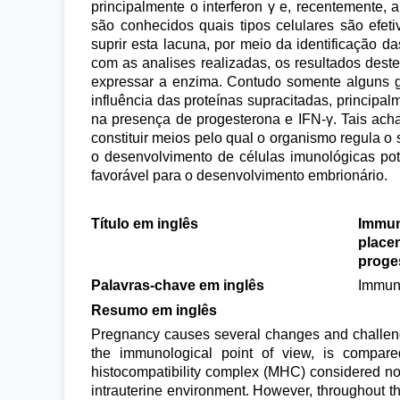
principalmente o interferon γ e, recentemente
são conhecidos quais tipos celulares são efet
suprir esta lacuna, por meio da identificação d
com as analises realizadas, os resultados dest
expressar a enzima. Contudo somente alguns gr
influência das proteínas supracitadas, principa
na presença de progesterona e IFN-γ. Tais ac
constituir meios pelo qual o organismo regula o
o desenvolvimento de células imunológicas po
favorável para o desenvolvimento embrionário.
Título em inglês
Immuno
placen
proge
Palavras-chave em inglês
Immune
Resumo em inglês
Pregnancy causes several changes and challenge
the immunological point of view, is compare
histocompatibility complex (MHC) considered not
intrauterine environment. However, throughout t