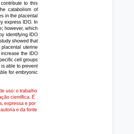
ontribute to this
the catabolism of
es in the placental
ly express IDO. In
me; however, which
 by identifying IDO
s study showed that
placental uterine
 increase the IDO
ecific cell groups
is able to prevent
able for embryonic
e uso: o trabalho
ção científica. É
a, expressa e por
autoria e da fonte