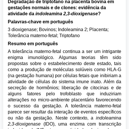
Degradação de triptofano na placenta bovina em
gestações normais e de clones: evidência da
atividade da
indoleamina 2,3-dioxigenase
?
Palavras-chave em português
3 dioxigenase; Bovinos; Indoleamina 2; Placenta;
Tolerância materno-fetal; Triptofano
Resumo em português
A tolerância materno-fetaI continua a ser um intrigante
enigma imunológico. Algumas teorias têm sido
propostas sobre o estabelecimento deste estado, tais
como a produção de moléculas solúveis como HLA-G
(na gestação humana) por células fetais que inibiriam a
atividade de células do sistema imune inato. Além da
secreção de hormônios; liberação de citocinas e de
alguns fatores pelo trofoblasto que induziriam
alterações no micro-ambiente placentário favorecendo
o sucesso da gestação. A tolerãncia materno-fetal
parece ser resultar da interação de eventos específicos
ou não da gestação. Neste contexto, a
indoleamina
2,3-dioxigenase
(IDO), uma enzima com transcrição