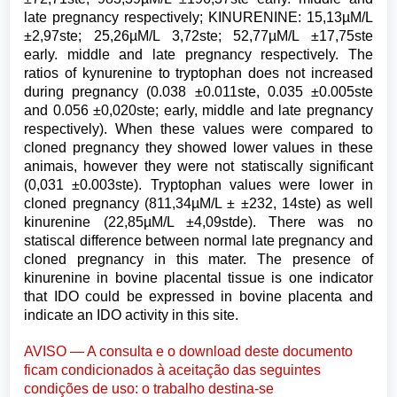
late pregnancy respectively; KINURENINE: 15,13µM/L
±2,97ste; 25,26µM/L 3,72ste; 52,77µM/L ±17,75ste
early. middle and late pregnancy respectively. The
ratios of kynurenine to tryptophan does not increased
during pregnancy (0.038 ±0.011ste, 0.035 ±0.005ste
and 0.056 ±0,020ste; early, middle and late pregnancy
respectively). When these values were compared to
cloned pregnancy they showed lower values in these
animais, however they were not statiscally significant
(0,031 ±0.003ste). Tryptophan values were lower in
cloned pregnancy (811,34µM/L ± ±232, 14ste) as well
kinurenine (22,85µM/L ±4,09stde). There was no
statiscal difference between normal late pregnancy and
cloned pregnancy in this mater. The presence of
kinurenine in bovine placental tissue is one indicator
that IDO could be expressed in bovine placenta and
indicate an IDO activity in this site.
AVISO — A consulta e o download deste documento
ficam condicionados à aceitação das seguintes
condições de uso: o trabalho destina-se