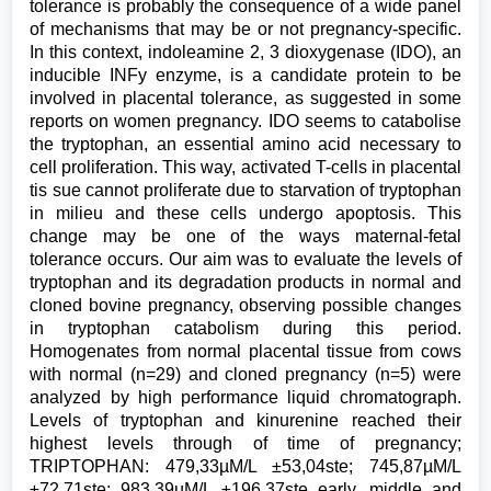
tolerance is probably the consequence of a wide panel
of mechanisms that may be or not pregnancy-specific.
In this context, indoleamine 2, 3 dioxygenase (IDO), an
inducible INFy enzyme, is a candidate protein to be
involved in placental tolerance, as suggested in some
reports on women pregnancy. IDO seems to catabolise
the tryptophan, an essential amino acid necessary to
cell proliferation. This way, activated T-cells in placental
tis sue cannot proliferate due to starvation of tryptophan
in milieu and these cells undergo apoptosis. This
change may be one of the ways maternal-fetal
tolerance occurs. Our aim was to evaluate the levels of
tryptophan and its degradation products in normal and
cloned bovine pregnancy, observing possible changes
in tryptophan catabolism during this period.
Homogenates from normal placental tissue from cows
with normal (n=29) and cloned pregnancy (n=5) were
analyzed by high performance liquid chromatograph.
Levels of tryptophan and kinurenine reached their
highest levels through of time of pregnancy;
TRIPTOPHAN: 479,33µM/L ±53,04ste; 745,87µM/L
±72,71ste; 983,39µM/L ±196,37ste early. middle and