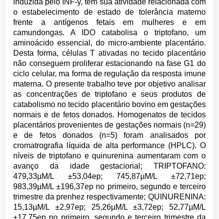
induzida pelo INF-y, tem sua atividade relacionada com
o estabelecimento de estado de tolerância materno
frente a antígenos fetais em mulheres e em
camundongas. A IDO catabolisa o triptofano, um
aminoácido essencial, do micro-ambiente placentário.
Desta forma, células T ativadas no tecido placentário
não conseguem proliferar estacionando na fase G1 do
ciclo celular, ma forma de regulação da resposta imune
materna. O presente trabalho teve por objetivo analisar
as concentrações de triptofano e seus produtos de
catabolismo no tecido placentário bovino em gestações
normais e de fetos donados. Homogenatos de tecidos
placentários provenientes de gestações normais (n=29)
e de fetos donados (n=5) foram analisados por
cromatrografia líquida de alta performance (HPLC). O
níveis de triptofano e quinurenina aumentaram com o
avanço da idade gestacional; TRIPTOFANO:
479,33µM/L ±53,04ep; 745,87µM/L ±72,71ep;
983,39µM/L ±196,37ep no primeiro, segundo e terceiro
trimestre da prenhez respectivamente; QUINURENINA:
15,13µM/L ±2,97ep; 25,26µM/L ±3,72ep; 52,77µM/L
±17,75ep no primeiro, segundo e terceiro trimestre da