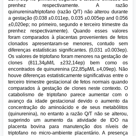
prenhez respectivamente. A razão
quinurenina/triptofano (razão Q/T) não alterou durante
a gestação (0.038 ±0.011ep, 0.035 ±0.005ep and 0.056
±0,020ep; no primeiro, segundo e terceiro trimestre da
prenhez respectivamente). Quando esses valores
foram comparados à placentas provenientes de fetos
clonados apresentaram-se menores, contudo sem
diferenças estatísticas significantes. (0,031 ±0.003ep).
Os valores de triptofano foram menores na gestação de
clones (811,34µM/L ±232,14ep) bem como os
encontrados de quinurenina (22,85µM/L ±4,09ep). Não
houve diferenças estatisticamente significativas entre o
terceiro trimestre gestacional de fetos normais quando
comparados à gestação de clones neste contexto. O
catabolismo de triptofano parece aumentar com o
avanço da idade gestacional devido o aumento da
concentração do aminoácido e de seus metabólitos
(quinurenina), no entanto a razão Q/T não se alterou,
sugerindo um aumento da atividade de IDO na
placenta bovina para manutenção dos níveis de
triptofano no micro-ambiente placentário. A presença