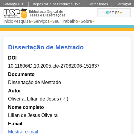
Catálogo USP
Repositório da Produção USP
Obras Raras
Cartografia
Biblioteca Digital de
PT-BR
Teses e Dissertações
Início
Pesquisa
Serviços
Seu Trabalho
Sobre
Dissertação de Mestrado
DOI
10.11606/D.10.2005.tde-27062006-151637
Documento
Dissertação de Mestrado
Autor
Oliveira, Lilian de Jesus
(
)
Nome completo
Lilian de Jesus Oliveira
E-mail
Mostrar e-mail