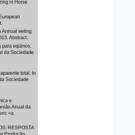
zing in Horse
 European
t.
h Annual eeting
13. Abstract.
a para eqüinos.
al da Sociedade
parente total. In
 da Sociedade
mica e
união Anual da
 em: <a
NOS: RESPOSTA
 e Produção