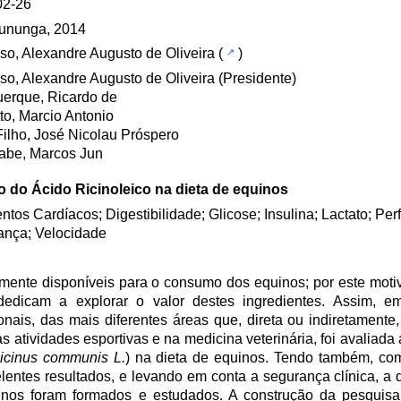
02-26
sununga, 2014
o, Alexandre Augusto de Oliveira
(
)
o, Alexandre Augusto de Oliveira (Presidente)
erque, Ricardo de
to, Marcio Antonio
Filho, José Nicolau Próspero
abe, Marcos Jun
o do Ácido Ricinoleico na dieta de equinos
ntos Cardíacos; Digestibilidade; Glicose; Insulina; Lactato; Pe
ança; Velocidade
amente disponíveis para o consumo dos equinos; por este moti
 dedicam a explorar o valor destes ingredientes. Assim, 
nais, das mais diferentes áreas que, direta ou indiretamente,
s atividades esportivas e na medicina veterinária, foi avaliada
icinus communis L.
) na dieta de equinos. Tendo também, co
lentes resultados, e levando em conta a segurança clínica, a d
uinos foram formados e estudados. A construção da pesquisa