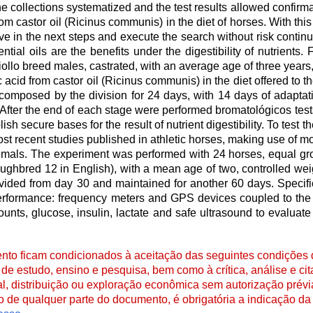
collections systematized and the test results allowed confirmati
from castor oil (Ricinus communis) in the diet of horses. With thi
tive in the next steps and execute the search without risk continu
tial oils are the benefits under the digestibility of nutrients. 
iollo breed males, castrated, with an average age of three years
 acid from castor oil (Ricinus communis) in the diet offered to 
s composed by the division for 24 days, with 14 days of adapta
. After the end of each stage were performed bromatológicos test
secure bases for the result of nutrient digestibility. To test th
 recent studies published in athletic horses, making use of mo
 animals. The experiment was performed with 24 horses, equal 
hbred 12 in English), with a mean age of two, controlled wei
vided from day 30 and maintained for another 60 days. Specif
performance: frequency meters and GPS devices coupled to the
unts, glucose, insulin, lactate and safe ultrasound to evaluate 
to ficam condicionados à aceitação das seguintes condições d
de estudo, ensino e pesquisa, bem como à crítica, análise e cita
al, distribuição ou exploração econômica sem autorização prévi
ão de qualquer parte do documento, é obrigatória a indicação da 