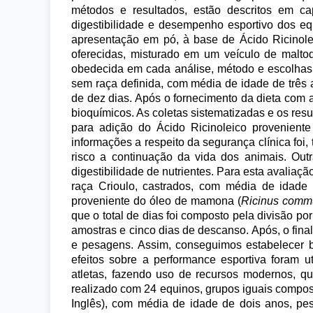
métodos e resultados, estão descritos em ca
digestibilidade e desempenho esportivo dos e
apresentação em pó, à base de Ácido Ricinol
oferecidas, misturado em um veículo de maltod
obedecida em cada análise, método e escolhas. O
sem raça definida, com média de idade de três
de dez dias. Após o fornecimento da dieta com 
bioquímicos. As coletas sistematizadas e os res
para adição do Ácido Ricinoleico provenien
informações a respeito da segurança clínica foi
risco a continuação da vida dos animais. Out
digestibilidade de nutrientes. Para esta avaliaç
raça Crioulo, castrados, com média de idade 
proveniente do óleo de mamona (
Ricinus comm
que o total de dias foi composto pela divisão p
amostras e cinco dias de descanso. Após, o fina
e pesagens. Assim, conseguimos estabelecer ba
efeitos sobre a performance esportiva foram u
atletas, fazendo uso de recursos modernos, qu
realizado com 24 equinos, grupos iguais compo
Inglês), com média de idade de dois anos, pes