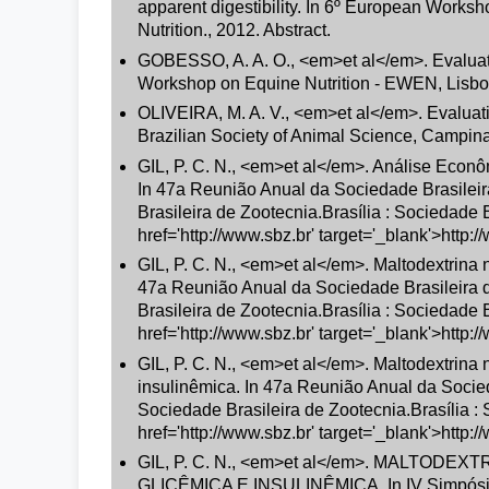
apparent digestibility. In 6º European Works
Nutrition., 2012. Abstract.
GOBESSO, A. A. O., <em>et al</em>. Evaluati
Workshop on Equine Nutrition - EWEN, Lisboa,
OLIVEIRA, M. A. V., <em>et al</em>. Evaluati
Brazilian Society of Animal Science, Campina
GIL, P. C. N., <em>et al</em>. Análise Econô
In 47a Reunião Anual da Sociedade Brasilei
Brasileira de Zootecnia.Brasília : Sociedade
href='http://www.sbz.br' target='_blank'>http:
GIL, P. C. N., <em>et al</em>. Maltodextrina n
47a Reunião Anual da Sociedade Brasileira 
Brasileira de Zootecnia.Brasília : Sociedade
href='http://www.sbz.br' target='_blank'>http:
GIL, P. C. N., <em>et al</em>. Maltodextrina
insulinêmica. In 47a Reunião Anual da Socie
Sociedade Brasileira de Zootecnia.Brasília 
href='http://www.sbz.br' target='_blank'>http:
GIL, P. C. N., <em>et al</em>. MALTO
GLICÊMICA E INSULINÊMICA. In IV Simpósio