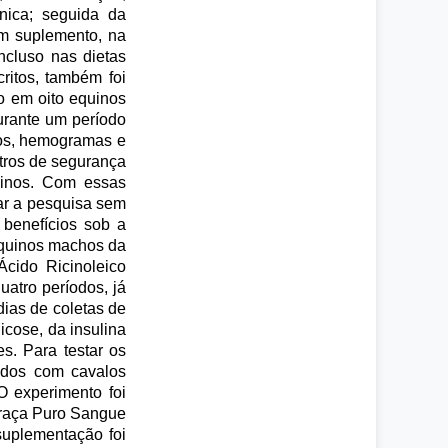
nica; seguida da
um suplemento, na
incluso nas dietas
ritos, também foi
do em oito equinos
urante um período
cos, hemogramas e
etros de segurança
uinos. Com essas
tar a pesquisa sem
 benefícios sob a
 equinos machos da
Ácido Ricinoleico
uatro períodos, já
dias de coletas de
icose, da insulina
s. Para testar os
cados com cavalos
O experimento foi
 raça Puro Sangue
suplementação foi