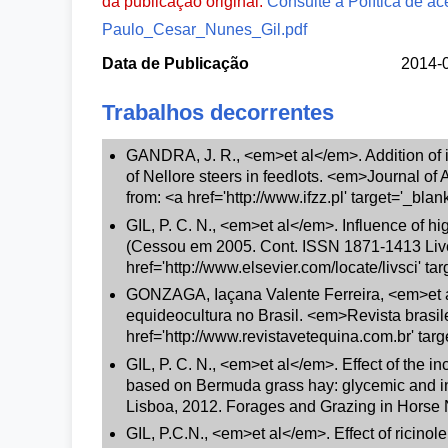
da publicação original.
Consulte a Política de ac
Paulo_Cesar_Nunes_Gil.pdf
Data de Publicação
2014-
Trabalhos decorrentes
GANDRA, J. R., <em>et al</em>. Addition of in
of Nellore steers in feedlots. <em>Journal of
from: <a href='http://www.ifzz.pl' target='_blan
GIL, P. C. N., <em>et al</em>. Influence of h
(Cessou em 2005. Cont. ISSN 1871-1413 Livest
href='http://www.elsevier.com/locate/livsci' ta
GONZAGA, Iaçana Valente Ferreira, <em>et a
equideocultura no Brasil. <em>Revista brasile
href='http://www.revistavetequina.com.br' tar
GIL, P. C. N., <em>et al</em>. Effect of the in
based on Bermuda grass hay: glycemic and i
Lisboa, 2012. Forages and Grazing in Horse Nu
GIL, P.C.N., <em>et al</em>. Effect of ricinole