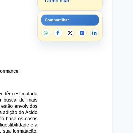
Como citar
Compartilhar
rformance;
vo têm estimulado
em busca de mais
 estão envolvidos
 a adição do Ácido
mo base os casos
igestibilidade e a
, sua formatação,