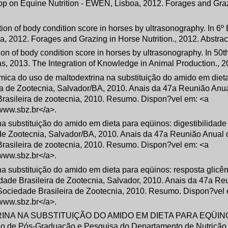
hop on Equine Nutrition - EWEN, Lisboa, 2012. Forages and Gra
on of body condition score in horses by ultrasonography. In 6º
 2012. Forages and Grazing in Horse Nutrition., 2012. Abstrac
on of body condition score in horses by ultrasonography. In 50t
s, 2013. The Integration of Knowledge in Animal Production., 20
mica do uso de maltodextrina na substituição do amido em diet
ra de Zootecnia, Salvador/BA, 2010. Anais da 47a Reunião Anu
 Brasileira de zootecnia, 2010. Resumo. Dispon?vel em: <a
//www.sbz.br</a>.
a substituição do amido em dieta para eqüinos: digestibilidade a
de Zootecnia, Salvador/BA, 2010. Anais da 47a Reunião Anual
 Brasileira de zootecnia, 2010. Resumo. Dispon?vel em: <a
//www.sbz.br</a>.
 na substituição do amido em dieta para eqüinos: resposta glicê
dade Brasileira de Zootecnia, Salvador, 2010. Anais da 47a Re
: Sociedade Brasileira de Zootecnia, 2010. Resumo. Dispon?vel
//www.sbz.br</a>.
DEXTRINA NA SUBSTITUIÇÃO DO AMIDO EM DIETA PARA EQÜI
 de Pós-Graduação e Pesquisa do Departamento de Nutrição