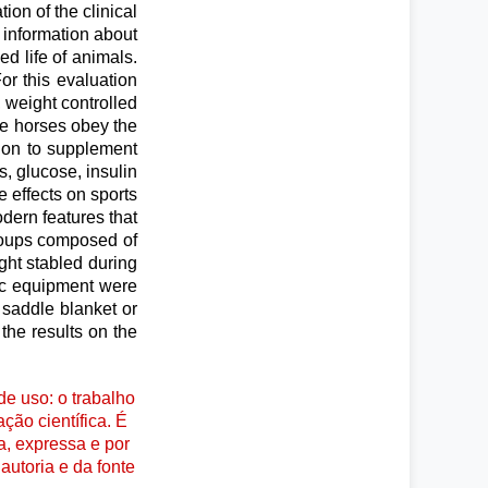
on of the clinical
s information about
ed life of animals.
For this evaluation
, weight controlled
the horses obey the
tion to supplement
s, glucose, insulin
e effects on sports
dern features that
groups composed of
ght stabled during
ic equipment were
 saddle blanket or
the results on the
e uso: o trabalho
ção científica. É
a, expressa e por
autoria e da fonte