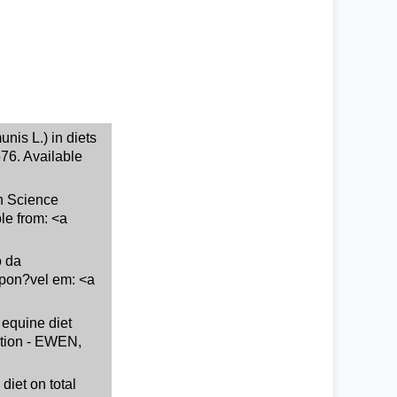
nis L.) in diets
576. Available
on Science
le from: <a
o da
ispon?vel em: <a
 equine diet
ition - EWEN,
diet on total