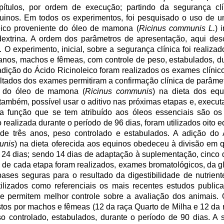
pítulos, por ordem de execução; partindo da segurança clí
quinos. Em todos os experimentos, foi pesquisado o uso de 
eico proveniente do óleo de mamona (
Ricinus communis L.
) 
extrina. A ordem dos parâmetros de apresentação, aqui desc
 experimento, inicial, sobre a segurança clínica foi realiza
 anos, machos e fêmeas, com controle de peso, estabulados, d
adição do Ácido Ricinoleico foram realizados os exames clíni
ultados dos exames permitiram a confirmação clínica de parâm
te do óleo de mamona (
Ricinus communis
) na dieta dos eq
, também, possível usar o aditivo nas próximas etapas e, execu
ra função que se tem atribuído aos óleos essenciais são os
ão realizada durante o período de 96 dias, foram utilizados oito
de três anos, peso controlado e estabulados. A adição do 
unis
) na dieta oferecida aos equinos obedeceu à divisão em q
or 24 dias; sendo 14 dias de adaptação à suplementação, cinco 
l de cada etapa foram realizados, exames bromatológicos, da gl
ses seguras para o resultado da digestibilidade de nutriente
tilizados como referenciais os mais recentes estudos publi
e permitem melhor controle sobre a avaliação dos animais. 
stos por machos e fêmeas (12 da raça Quarto de Milha e 12 da
o controlado, estabulados, durante o período de 90 dias. A 