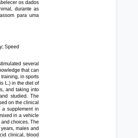
tabelecer os dados
imal, durante as
trassom para uma
ty; Speed
timulated several
knowledge that can
 training, in sports
 L.) in the diet of
s, and taking into
d and studied. The
sed on the clinical
of a supplement in
mixed in a vehicle
d and choices. The
e years, males and
cid clinical, blood