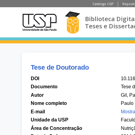
Catálogo USP
Reposit
Biblioteca Digita
Teses e Disserta
Tese de Doutorado
DOI
10.11
Documento
Tese 
Autor
Gil, P
Nome completo
Paulo 
E-mail
Mostra
Unidade da USP
Faculd
Área de Concentração
Nutriç