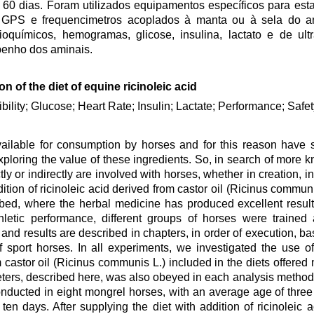
s 60 dias. Foram utilizados equipamentos específicos para es
 GPS e frequencimetros acoplados à manta ou à sela do an
oquímicos, hemogramas, glicose, insulina, lactato e de ul
penho dos aminais.
on of the diet of equine ricinoleic acid
ibility; Glucose; Heart Rate; Insulin; Lactate; Performance; Safe
vailable for consumption by horses and for this reason have s
xploring the value of these ingredients. So, in search of more 
tly or indirectly are involved with horses, whether in creation, in
ion of ricinoleic acid derived from castor oil (Ricinus communis
bed, where the herbal medicine has produced excellent result
athletic performance, different groups of horses were traine
and results are described in chapters, in order of execution, ba
of sport horses. In all experiments, we investigated the use 
 castor oil (Ricinus communis L.) included in the diets offered 
meters, described here, was also obeyed in each analysis metho
conducted in eight mongrel horses, with an average age of thre
ten days. After supplying the diet with addition of ricinoleic a