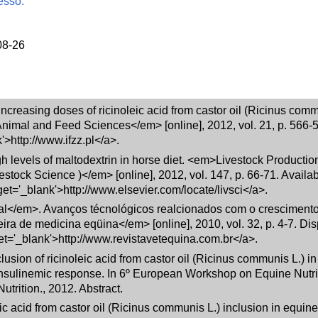
esso.
08-26
creasing doses of ricinoleic acid from castor oil (Ricinus commu
 Animal and Feed Sciences</em> [online], 2012, vol. 21, p. 566-
k'>http://www.ifzz.pl</a>.
igh levels of maltodextrin in horse diet. <em>Livestock Producti
ock Science )</em> [online], 2012, vol. 147, p. 66-71. Availab
rget='_blank'>http://www.elsevier.com/locate/livsci</a>.
l</em>. Avanços técnológicos realcionados com o cresciment
ira de medicina eqüina</em> [online], 2010, vol. 32, p. 4-7. D
get='_blank'>http://www.revistavetequina.com.br</a>.
clusion of ricinoleic acid from castor oil (Ricinus communis L.) in
nsulinemic response. In 6º European Workshop on Equine Nutr
trition., 2012. Abstract.
ic acid from castor oil (Ricinus communis L.) inclusion in equine 