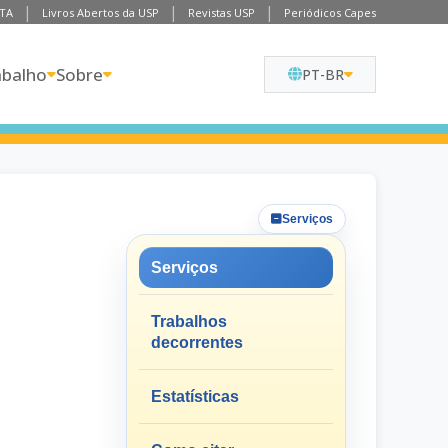
TA
Livros Abertos da USP
Revistas USP
Periódicos Capes
abalho
Sobre
PT-BR
Serviços
Serviços
Trabalhos
decorrentes
Estatísticas