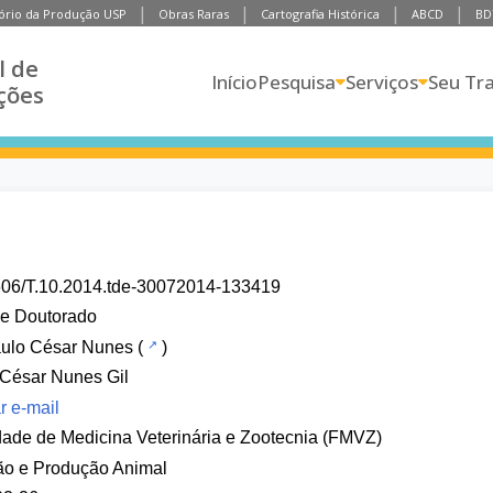
ório da Produção USP
Obras Raras
Cartografia Histórica
ABCD
BD
l de
Início
Pesquisa
Serviços
Seu Tr
ções
606/T.10.2014.tde-30072014-133419
de Doutorado
aulo César Nunes
(
)
César Nunes Gil
r e-mail
ade de Medicina Veterinária e Zootecnia (FMVZ)
ão e Produção Animal