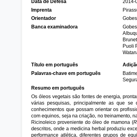
Data de Defesa
2014-
Imprenta
Piras
Orientador
Gobess
Banca examinadora
Gobess
Albuqu
Brunet
Puoli 
Watan
Título em português
Adiçã
Palavras-chave em português
Batime
Segur
Resumo em português
Os óleos vegetais são fontes de energia, pront
várias pesquisas, principalmente as que se
conhecimentos que possam orientar os profissio
com equinos, seja na criação, no treinamento, na
Ricinoleico proveniente do óleo de mamona (
R
descritos, onde a medicina herbal produziu exce
performance atlética, diferentes grupos de eq