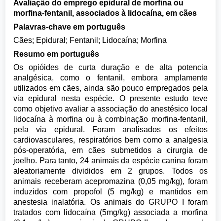
Avaliação do emprego epidural de morfina ou
morfina-fentanil, associados à lidocaína, em cães
Palavras-chave em português
Cães; Epidural; Fentanil; Lidocaína; Morfina
Resumo em português
Os opióides de curta duração e de alta potencia
analgésica, como o fentanil, embora amplamente
utilizados em cães, ainda são pouco empregados pela
via epidural nesta espécie. O presente estudo teve
como objetivo avaliar a associação do anestésico local
lidocaína à morfina ou à combinação morfina-fentanil,
pela via epidural. Foram analisados os efeitos
cardiovasculares, respiratórios bem como a analgesia
pós-operatória, em cães submetidos a cirurgia de
joelho. Para tanto, 24 animais da espécie canina foram
aleatoriamente divididos em 2 grupos. Todos os
animais receberam acepromazina (0,05 mg/kg), foram
induzidos com propofol (5 mg/kg) e mantidos em
anestesia inalatória. Os animais do GRUPO I foram
tratados com lidocaína (5mg/kg) associada a morfina