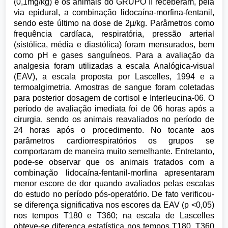
(0,1mg/kg) e os animais do GRUPO II receberam, pela
via epidural, a combinação lidocaína-morfina-fentanil,
sendo este último na dose de 2µ/kg. Parâmetros como
frequência cardíaca, respiratória, pressão arterial
(sistólica, média e diastólica) foram mensurados, bem
como pH e gases sanguíneos. Para a avaliação da
analgesia foram utilizadas a escala Analógica-visual
(EAV), a escala proposta por Lascelles, 1994 e a
termoalgimetria. Amostras de sangue foram coletadas
para posterior dosagem de cortisol e Interleucina-06. O
período de avaliação imediata foi de 06 horas após a
cirurgia, sendo os animais reavaliados no período de
24 horas após o procedimento. No tocante aos
parâmetros cardiorrespiratórios os grupos se
comportaram de maneira muito semelhante. Entretanto,
pode-se observar que os animais tratados com a
combinação lidocaína-fentanil-morfina apresentaram
menor escore de dor quando avaliados pelas escalas
do estudo no período pós-operatório. De fato verificou-
se diferença significativa nos escores da EAV (p <0,05)
nos tempos T180 e T360; na escala de Lascelles
obteve-se diferença estatística nos tempos T180, T360