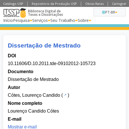
Catálogo USP
Repositório da Produção USP
Obras Raras
Cartografia
Biblioteca Digital de
PT-BR
Teses e Dissertações
Início
Pesquisa
Serviços
Seu Trabalho
Sobre
Dissertação de Mestrado
DOI
10.11606/D.10.2011.tde-09102012-105723
Documento
Dissertação de Mestrado
Autor
Cótes, Lourenço Candido
(
)
Nome completo
Lourenço Candido Cótes
E-mail
Mostrar e-mail