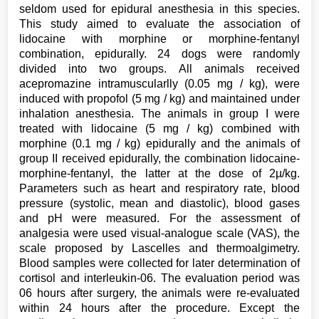
seldom used for epidural anesthesia in this species.
This study aimed to evaluate the association of
lidocaine with morphine or morphine-fentanyl
combination, epidurally. 24 dogs were randomly
divided into two groups. All animals received
acepromazine intramuscularlly (0.05 mg / kg), were
induced with propofol (5 mg / kg) and maintained under
inhalation anesthesia. The animals in group I were
treated with lidocaine (5 mg / kg) combined with
morphine (0.1 mg / kg) epidurally and the animals of
group II received epidurally, the combination lidocaine-
morphine-fentanyl, the latter at the dose of 2µ/kg.
Parameters such as heart and respiratory rate, blood
pressure (systolic, mean and diastolic), blood gases
and pH were measured. For the assessment of
analgesia were used visual-analogue scale (VAS), the
scale proposed by Lascelles and thermoalgimetry.
Blood samples were collected for later determination of
cortisol and interleukin-06. The evaluation period was
06 hours after surgery, the animals were re-evaluated
within 24 hours after the procedure. Except the