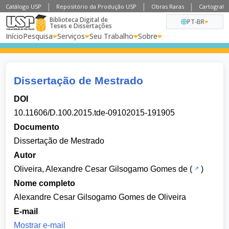
Catálogo USP
Repositório da Produção USP
Obras Raras
Cartografia
Biblioteca Digital de
PT-BR
Teses e Dissertações
Início
Pesquisa
Serviços
Seu Trabalho
Sobre
Dissertação de Mestrado
DOI
10.11606/D.100.2015.tde-09102015-191905
Documento
Dissertação de Mestrado
Autor
Oliveira, Alexandre Cesar Gilsogamo Gomes de
(
)
Nome completo
Alexandre Cesar Gilsogamo Gomes de Oliveira
E-mail
Mostrar e-mail