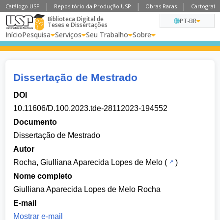
Catálogo USP
Repositório da Produção USP
Obras Raras
Cartografia
Biblioteca Digital de
PT-BR
Teses e Dissertações
Início
Pesquisa
Serviços
Seu Trabalho
Sobre
Dissertação de Mestrado
DOI
10.11606/D.100.2023.tde-28112023-194552
Documento
Dissertação de Mestrado
Autor
Rocha, Giulliana Aparecida Lopes de Melo
(
)
Nome completo
Giulliana Aparecida Lopes de Melo Rocha
E-mail
Mostrar e-mail