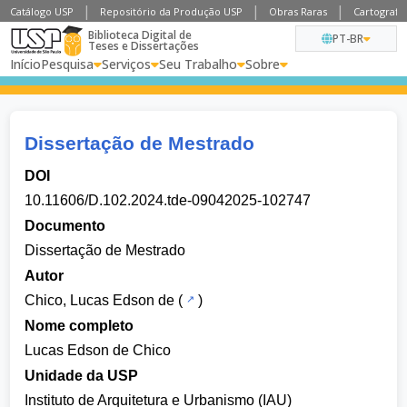
Catálogo USP
Repositório da Produção USP
Obras Raras
Cartografia
Biblioteca Digital de
PT-BR
Teses e Dissertações
Início
Pesquisa
Serviços
Seu Trabalho
Sobre
Dissertação de Mestrado
DOI
10.11606/D.102.2024.tde-09042025-102747
Documento
Dissertação de Mestrado
Autor
Chico, Lucas Edson de
(
)
Nome completo
Lucas Edson de Chico
Unidade da USP
Instituto de Arquitetura e Urbanismo (IAU)