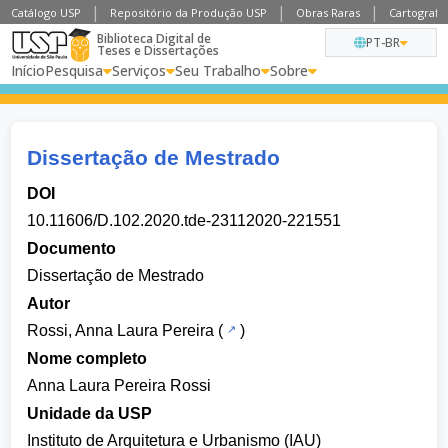
Catálogo USP
Repositório da Produção USP
Obras Raras
Cartografia
Biblioteca Digital de
PT-BR
Teses e Dissertações
Início
Pesquisa
Serviços
Seu Trabalho
Sobre
Dissertação de Mestrado
DOI
10.11606/D.102.2020.tde-23112020-221551
Documento
Dissertação de Mestrado
Autor
Rossi, Anna Laura Pereira
(
)
Nome completo
Anna Laura Pereira Rossi
Unidade da USP
Instituto de Arquitetura e Urbanismo (IAU)