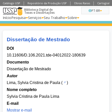
Catálogo USP
Repositório da Produção USP
Obras Raras
Cartografia
Biblioteca Digital de
PT-BR
Teses e Dissertações
Início
Pesquisa
Serviços
Seu Trabalho
Sobre
Dissertação de Mestrado
DOI
10.11606/D.106.2021.tde-04012022-180639
Documento
Dissertação de Mestrado
Autor
Lima, Sylvia Cristina de Paula
(
)
Nome completo
Sylvia Cristina de Paula Lima
E-mail
Mostrar e-mail