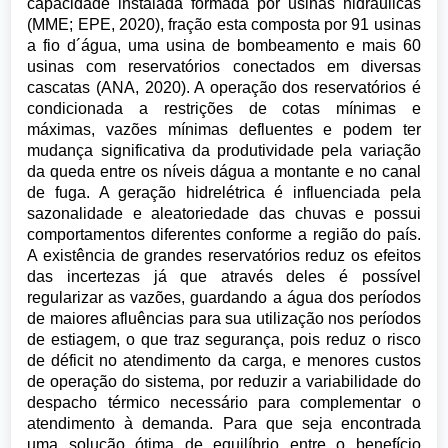
capacidade instalada formada por usinas hidráulicas
(MME; EPE, 2020), fração esta composta por 91 usinas
a fio d´água, uma usina de bombeamento e mais 60
usinas com reservatórios conectados em diversas
cascatas (ANA, 2020). A operação dos reservatórios é
condicionada a restrições de cotas mínimas e
máximas, vazões mínimas defluentes e podem ter
mudança significativa da produtividade pela variação
da queda entre os níveis dágua a montante e no canal
de fuga. A geração hidrelétrica é influenciada pela
sazonalidade e aleatoriedade das chuvas e possui
comportamentos diferentes conforme a região do país.
A existência de grandes reservatórios reduz os efeitos
das incertezas já que através deles é possível
regularizar as vazões, guardando a água dos períodos
de maiores afluências para sua utilização nos períodos
de estiagem, o que traz segurança, pois reduz o risco
de déficit no atendimento da carga, e menores custos
de operação do sistema, por reduzir a variabilidade do
despacho térmico necessário para complementar o
atendimento à demanda. Para que seja encontrada
uma solução ótima de equilíbrio entre o benefício