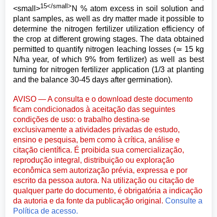
15</small>
<small>
N % atom excess in soil solution and
plant samples, as well as dry matter made it possible to
determine the nitrogen fertilizer utilization efficiency of
the crop at different growing stages. The data obtained
permitted to quantify nitrogen leaching losses (≃ 15 kg
N/ha year, of which 9% from fertilizer) as well as best
turning for nitrogen fertilizer application (1/3 at planting
and the balance 30-45 days after germination).
AVISO — A consulta e o download deste documento
ficam condicionados à aceitação das seguintes
condições de uso: o trabalho destina-se
exclusivamente a atividades privadas de estudo,
ensino e pesquisa, bem como à crítica, análise e
citação científica. É proibida sua comercialização,
reprodução integral, distribuição ou exploração
econômica sem autorização prévia, expressa e por
escrito da pessoa autora. Na utilização ou citação de
qualquer parte do documento, é obrigatória a indicação
da autoria e da fonte da publicação original.
Consulte a
Política de acesso.