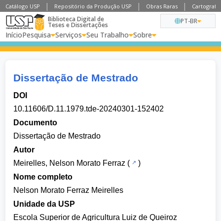
Catálogo USP
Repositório da Produção USP
Obras Raras
Cartografia
Biblioteca Digital de
PT-BR
Teses e Dissertações
Início
Pesquisa
Serviços
Seu Trabalho
Sobre
Dissertação de Mestrado
DOI
10.11606/D.11.1979.tde-20240301-152402
Documento
Dissertação de Mestrado
Autor
Meirelles, Nelson Morato Ferraz
(
)
Nome completo
Nelson Morato Ferraz Meirelles
Unidade da USP
Escola Superior de Agricultura Luiz de Queiroz