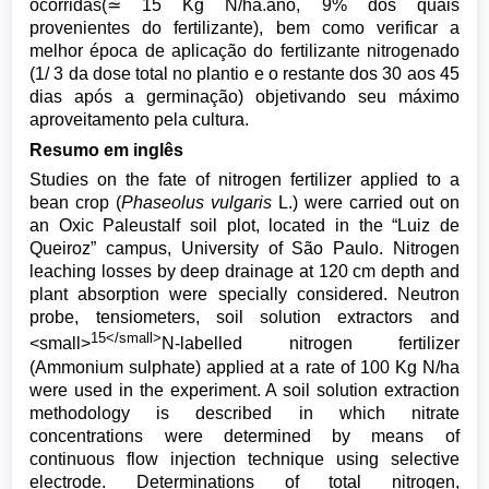
ocorridas(≃ 15 Kg N/ha.ano, 9% dos quais
provenientes do fertilizante), bem como verificar a
melhor época de aplicação do fertilizante nitrogenado
(1/ 3 da dose total no plantio e o restante dos 30 aos 45
dias após a germinação) objetivando seu máximo
aproveitamento pela cultura.
Resumo em inglês
Studies on the fate of nitrogen fertilizer applied to a
bean crop (
Phaseolus vulgaris
L.) were carried out on
an Oxic Paleustalf soil plot, located in the “Luiz de
Queiroz” campus, University of São Paulo. Nitrogen
leaching losses by deep drainage at 120 cm depth and
plant absorption were specially considered. Neutron
probe, tensiometers, soil solution extractors and
15</small>
<small>
N-labelled nitrogen fertilizer
(Ammonium sulphate) applied at a rate of 100 Kg N/ha
were used in the experiment. A soil solution extraction
methodology is described in which nitrate
concentrations were determined by means of
continuous flow injection technique using selective
electrode. Determinations of total nitrogen,