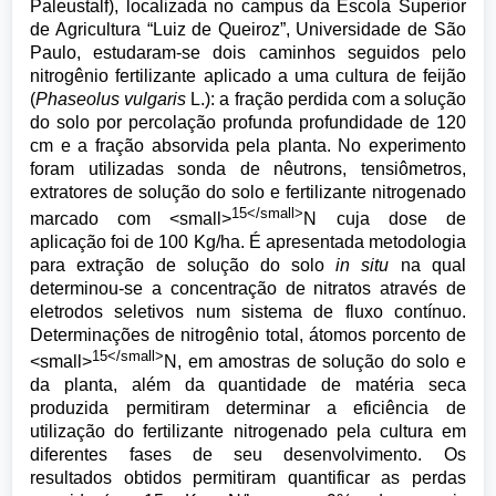
Paleustalf), localizada no campus da Escola Superior
de Agricultura “Luiz de Queiroz”, Universidade de São
Paulo, estudaram-se dois caminhos seguidos pelo
nitrogênio fertilizante aplicado a uma cultura de feijão
(
Phaseolus vulgaris
L.): a fração perdida com a solução
do solo por percolação profunda profundidade de 120
cm e a fração absorvida pela planta. No experimento
foram utilizadas sonda de nêutrons, tensiômetros,
extratores de solução do solo e fertilizante nitrogenado
15</small>
marcado com <small>
N cuja dose de
aplicação foi de 100 Kg/ha. É apresentada metodologia
para extração de solução do solo
in situ
na qual
determinou-se a concentração de nitratos através de
eletrodos seletivos num sistema de fluxo contínuo.
Determinações de nitrogênio total, átomos porcento de
15</small>
<small>
N, em amostras de solução do solo e
da planta, além da quantidade de matéria seca
produzida permitiram determinar a eficiência de
utilização do fertilizante nitrogenado pela cultura em
diferentes fases de seu desenvolvimento. Os
resultados obtidos permitiram quantificar as perdas