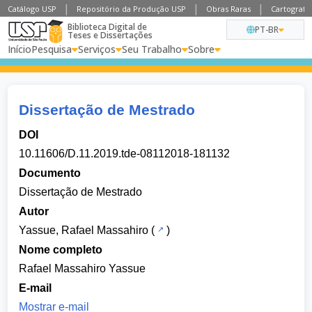
Catálogo USP
Repositório da Produção USP
Obras Raras
Cartografia
Biblioteca Digital de
PT-BR
Teses e Dissertações
Início
Pesquisa
Serviços
Seu Trabalho
Sobre
Dissertação de Mestrado
DOI
10.11606/D.11.2019.tde-08112018-181132
Documento
Dissertação de Mestrado
Autor
Yassue, Rafael Massahiro
(
)
Nome completo
Rafael Massahiro Yassue
E-mail
Mostrar e-mail