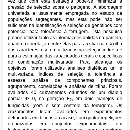
vez que com esta estratégia pode-se minimizar a
pressão de seleção sobre o patógeno. A abordagem
univariada é usualmente empregada no estudo de
populações segregantes, mas esta pode não ser
suficiente na identificação e seleção de genótipos com
potencial para tolerância à ferrugem. Esta pesquisa
propõe utilizar tanto as informações obtidas na parcela,
quanto a correlação entre elas para auxiliar na escolha
dos caracteres a serem utilizados na seleção indireta e
para a estimação das capacidades gerais e específicas
de combinação multivariada. Para alcançar os
objetivos, foram utilizadas análises dialélicas uni e
multivariada, índices de seleção à tolerância a
estresse, análise de componentes principais,
agrupamento, correlações e análises de trilha. Foram
avaliados 40 cruzamentos oriundos de um dialelo
parcial 4x10, na geração F
, em dois manejos de
2
fungicidas (com e sem controle da ferrugem). Os
cruzamentos foram avaliados em experimentos
delineados em blocos ao acaso, com quatro repetições
organizadas em conjuntos experimentais com
testemunhas comuns; experimentos com os genitores