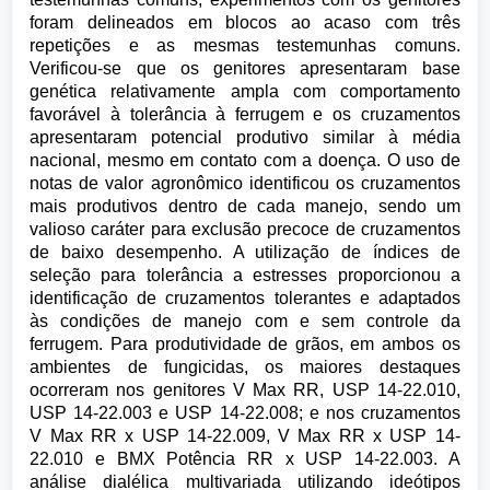
foram delineados em blocos ao acaso com três
repetições e as mesmas testemunhas comuns.
Verificou-se que os genitores apresentaram base
genética relativamente ampla com comportamento
favorável à tolerância à ferrugem e os cruzamentos
apresentaram potencial produtivo similar à média
nacional, mesmo em contato com a doença. O uso de
notas de valor agronômico identificou os cruzamentos
mais produtivos dentro de cada manejo, sendo um
valioso caráter para exclusão precoce de cruzamentos
de baixo desempenho. A utilização de índices de
seleção para tolerância a estresses proporcionou a
identificação de cruzamentos tolerantes e adaptados
às condições de manejo com e sem controle da
ferrugem. Para produtividade de grãos, em ambos os
ambientes de fungicidas, os maiores destaques
ocorreram nos genitores V Max RR, USP 14-22.010,
USP 14-22.003 e USP 14-22.008; e nos cruzamentos
V Max RR x USP 14-22.009, V Max RR x USP 14-
22.010 e BMX Potência RR x USP 14-22.003. A
análise dialélica multivariada utilizando ideótipos