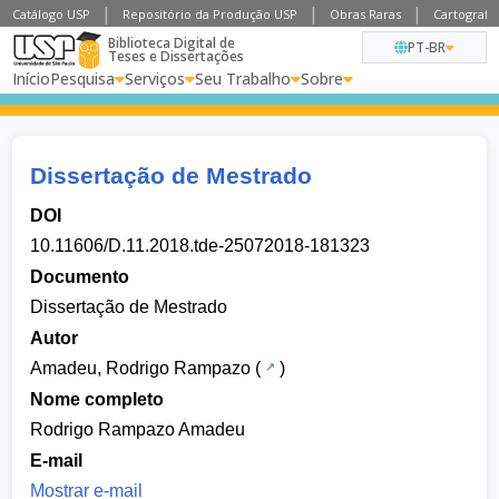
Catálogo USP
Repositório da Produção USP
Obras Raras
Cartografia
Biblioteca Digital de
PT-BR
Teses e Dissertações
Início
Pesquisa
Serviços
Seu Trabalho
Sobre
Dissertação de Mestrado
DOI
10.11606/D.11.2018.tde-25072018-181323
Documento
Dissertação de Mestrado
Autor
Amadeu, Rodrigo Rampazo
(
)
Nome completo
Rodrigo Rampazo Amadeu
E-mail
Mostrar e-mail