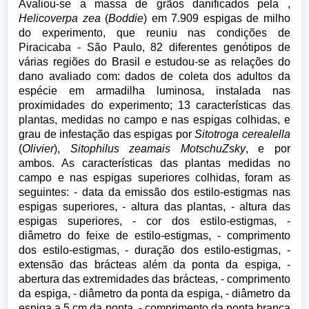
Avaliou-se a massa de grãos danificados pela ,
Helicoverpa zea
(
Boddie
) em 7.909 espigas de milho
do experimento, que reuniu nas condições de
Piracicaba - São Paulo, 82 diferentes genótipos de
várias regiões do Brasil e estudou-se as relações do
dano avaliado com: dados de coleta dos adultos da
espécie em armadilha luminosa, instalada nas
proximidades do experimento; 13 características das
plantas, medidas no campo e nas espigas colhidas, e
grau de infestação das espigas por
Sitotroga cerealella
(
Olivier
),
Sitophilus zeamais MotschuZsky
, e por
ambos. As características das plantas medidas no
campo e nas espigas superiores colhidas, foram as
seguintes: - data da emissão dos estilo-estigmas nas
espigas superiores, - altura das plantas, - altura das
espigas superiores, - cor dos estilo-estigmas, -
diâmetro do feixe de estilo-estigmas, - comprimento
dos estilo-estigmas, - duração dos estilo-estigmas, -
extensão das brácteas além da ponta da espiga, -
abertura das extremidades das brácteas, - comprimento
da espiga, - diâmetro da ponta da espiga, - diâmetro da
espiga a 5 cm da ponta, - comprimento da ponta branca