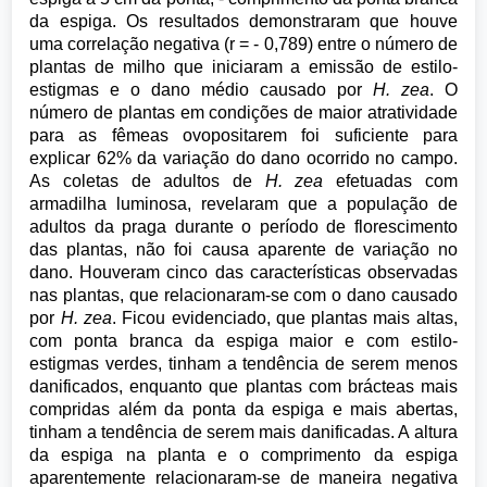
da espiga. Os resultados demonstraram que houve
uma correlação negativa (r = - 0,789) entre o número de
plantas de milho que iniciaram a emissão de estilo-
estigmas e o dano médio causado por
H. zea
. O
número de plantas em condições de maior atratividade
para as fêmeas ovopositarem foi suficiente para
explicar 62% da variação do dano ocorrido no campo.
As coletas de adultos de
H. zea
efetuadas com
armadilha luminosa, revelaram que a população de
adultos da praga durante o período de florescimento
das plantas, não foi causa aparente de variação no
dano. Houveram cinco das características observadas
nas plantas, que relacionaram-se com o dano causado
por
H. zea
. Ficou evidenciado, que plantas mais altas,
com ponta branca da espiga maior e com estilo-
estigmas verdes, tinham a tendência de serem menos
danificados, enquanto que plantas com brácteas mais
compridas além da ponta da espiga e mais abertas,
tinham a tendência de serem mais danificadas. A altura
da espiga na planta e o comprimento da espiga
aparentemente relacionaram-se de maneira negativa