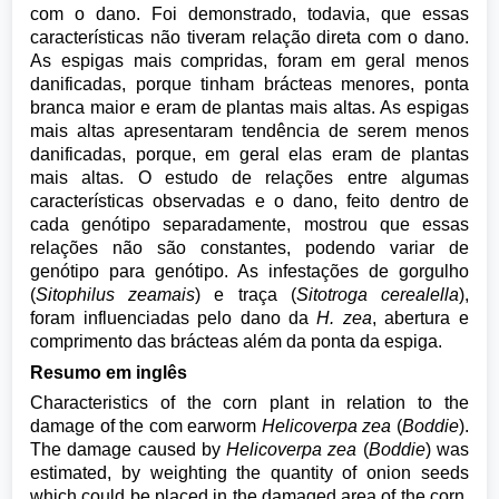
com o dano. Foi demonstrado, todavia, que essas
características não tiveram relação direta com o dano.
As espigas mais compridas, foram em geral menos
danificadas, porque tinham brácteas menores, ponta
branca maior e eram de plantas mais altas. As espigas
mais altas apresentaram tendência de serem menos
danificadas, porque, em geral elas eram de plantas
mais altas. O estudo de relações entre algumas
características observadas e o dano, feito dentro de
cada genótipo separadamente, mostrou que essas
relações não são constantes, podendo variar de
genótipo para genótipo. As infestações de gorgulho
(
Sitophilus zeamais
) e traça (
Sitotroga cerealella
),
foram influenciadas pelo dano da
H. zea
, abertura e
comprimento das brácteas além da ponta da espiga.
Resumo em inglês
Characteristics of the corn plant in relation to the
damage of the com earworm
Helicoverpa zea
(
Boddie
).
The damage caused by
Helicoverpa zea
(
Boddie
) was
estimated, by weighting the quantity of onion seeds
which could be placed in the damaged area of the corn.