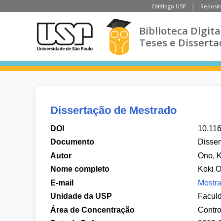
Catálogo USP
Reposit
Biblioteca Digita
Teses e Disserta
Dissertação de Mestrado
DOI
10.11
Documento
Disser
Autor
Ono, K
Nome completo
Koki 
E-mail
Mostra
Unidade da USP
Faculd
Área de Concentração
Contro