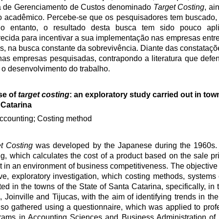
ma de Gerenciamento de Custos denominado
Target Costing
, ai
io acadêmico. Percebe-se que os pesquisadores tem buscado,
o entanto, o resultado desta busca tem sido pouco apl
recida para incentivar a sua implementação nas empresas entr
os, na busca constante da sobrevivência. Diante das constataçõ
nas empresas pesquisadas, contrapondo a literatura que defen
 o desenvolvimento do trabalho.
se of
target costing
: an exploratory study carried out in town
 Catarina
ccounting; Costing method
t Costing
was developed by the Japanese during the 1960s. 
 which calculates the cost of a product based on the sale pr
ant in an environment of business competitiveness. The objective 
ive, exploratory investigation, which costing methods, systems
in the towns of the State of Santa Catarina, specifically, in th
oinville and Tijucas, with the aim of identifying trends in th
gathered using a questionnaire, which was applied to profe
rams in Accounting Sciences and Business Administration of