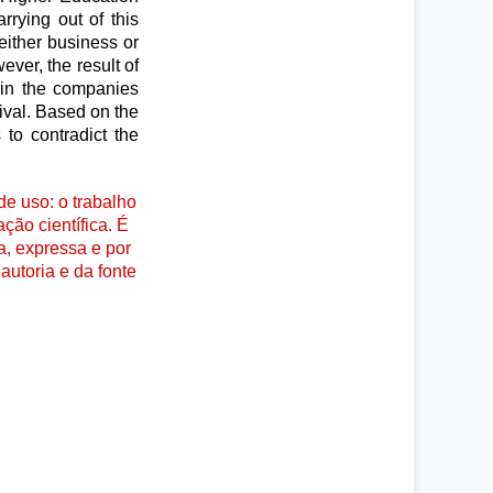
rrying out of this
 either business or
ver, the result of
e in the companies
vival. Based on the
 to contradict the
e uso: o trabalho
ção científica. É
a, expressa e por
autoria e da fonte