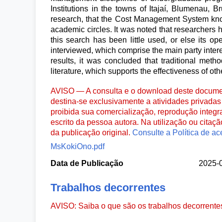
Institutions in the towns of Itajaí, Blumenau, B
research, that the Cost Management System k
academic circles. It was noted that researchers 
this search has been little used, or else its o
interviewed, which comprise the main party interes
results, it was concluded that traditional meth
literature, which supports the effectiveness of o
AVISO — A consulta e o download deste documen
destina-se exclusivamente a atividades privadas 
proibida sua comercialização, reprodução integr
escrito da pessoa autora. Na utilização ou citaç
da publicação original.
Consulte a Política de ac
MsKokiOno.pdf
Data de Publicação
2025-
Trabalhos decorrentes
AVISO: Saiba o que são os trabalhos decorrent