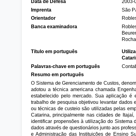
Data de Defesa
2003-
Imprenta
São P
Orientador
Robles
Banca examinadora
Robles
Beuren
Rocha
Título em português
Utili
Catar
Palavras-chave em português
Contab
Resumo em português
O Sistema de Gerenciamento de Custos, deno
adotou a técnica americana chamada Engenhari
estabelecido pelo mercado. Sua aplicação é e
trabalho de pesquisa objetivou levantar dados e
ou técnicas de custeio são utilizadas pelas e
Catarina, principalmente nas cidades de Itajaí,
identificar propensões à utilização do Sistem
dados através de questionários junto aos profes
e Administração das Instituições de Ensino Sup