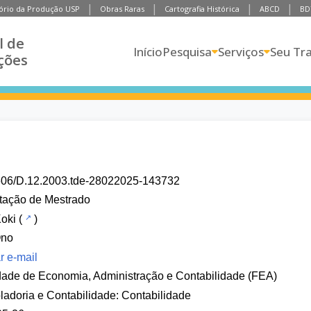
ório da Produção USP
Obras Raras
Cartografia Histórica
ABCD
BD
l de
Início
Pesquisa
Serviços
Seu Tr
ções
606/D.12.2003.tde-28022025-143732
tação de Mestrado
oki
(
)
Ono
r e-mail
ade de Economia, Administração e Contabilidade (FEA)
ladoria e Contabilidade: Contabilidade