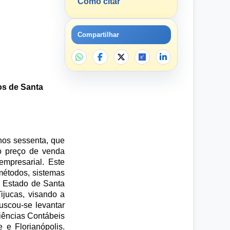
Como citar
Compartilhar
os de Santa
nos sessenta, que
do preço de venda
empresarial. Este
 métodos, sistemas
o Estado de Santa
Tijucas, visando a
buscou-se levantar
Ciências Contábeis
 e Florianópolis.