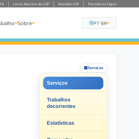
TA
Livros Abertos da USP
Revistas USP
Periódicos Capes
abalho
Sobre
PT-BR
Serviços
Serviços
Trabalhos
decorrentes
Estatísticas