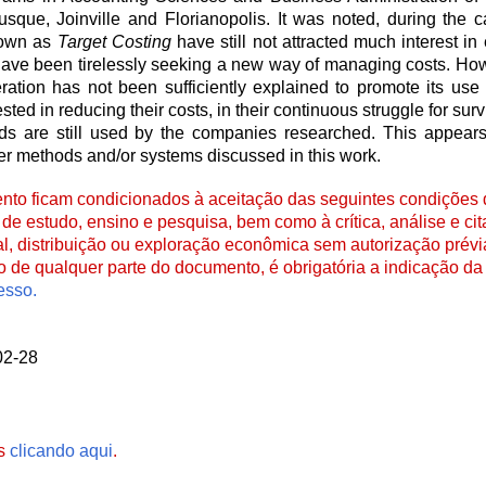
rusque, Joinville and Florianopolis. It was noted, during the ca
nown as
Target Costing
have still not attracted much interest in
have been tirelessly seeking a new way of managing costs. Howe
peration has not been sufficiently explained to promote its us
ted in reducing their costs, in their continuous struggle for sur
ods are still used by the companies researched. This appears
ther methods and/or systems discussed in this work.
to ficam condicionados à aceitação das seguintes condições d
de estudo, ensino e pesquisa, bem como à crítica, análise e cita
al, distribuição ou exploração econômica sem autorização prévi
ão de qualquer parte do documento, é obrigatória a indicação da 
esso.
02-28
es
clicando aqui
.