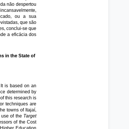
nda não despertou
 incansavelmente,
icado, ou a sua
evistadas, que são
es, conclui-se que
de a eficácia dos
s in the State of
It is based on an
ice determined by
of this research is
 or techniques are
e towns of Itajaí,
e use of the
Target
ssors of the Cost
 Higher Education