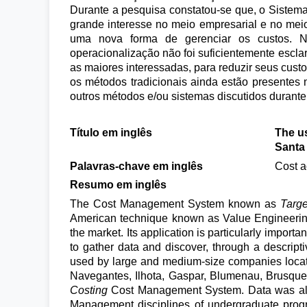
Durante a pesquisa constatou-se que, o Siste
grande interesse no meio empresarial e no me
uma nova forma de gerenciar os custos. N
operacionalização não foi suficientemente escla
as maiores interessadas, para reduzir seus cust
os métodos tradicionais ainda estão presentes 
outros métodos e/ou sistemas discutidos durante
Título em inglês
The u
Santa
Palavras-chave em inglês
Cost a
Resumo em inglês
The Cost Management System known as
Targe
American technique known as Value Engineering,
the market. Its application is particularly import
to gather data and discover, through a descript
used by large and medium-size companies located 
Navegantes, Ilhota, Gaspar, Blumenau, Brusque, J
Costing
Cost Management System. Data was also 
Management disciplines of undergraduate prog