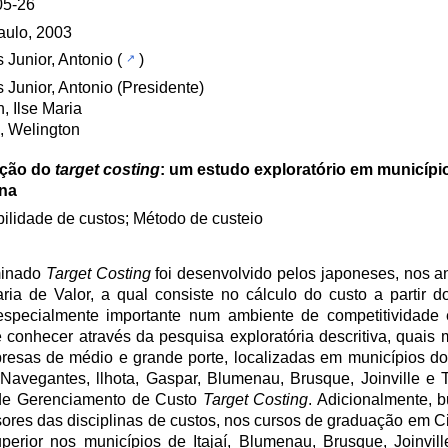
05-26
aulo, 2003
 Junior, Antonio
(
)
 Junior, Antonio (Presidente)
, Ilse Maria
, Welington
zação do
target costing
: um estudo exploratório em municípi
ina
ilidade de custos; Método de custeio
minado
Target Costing
foi desenvolvido pelos japoneses, nos a
a de Valor, a qual consiste no cálculo do custo a partir 
specialmente importante num ambiente de competitividade 
 conhecer através da pesquisa exploratória descritiva, quais
mpresas de médio e grande porte, localizadas em municípios d
 Navegantes, llhota, Gaspar, Blumenau, Brusque, Joinville e 
a de Gerenciamento de Custo
Target Costing
. Adicionalmente, 
sores das disciplinas de custos, nos cursos de graduação em 
erior nos municípios de Itajaí, Blumenau, Brusque, Joinville