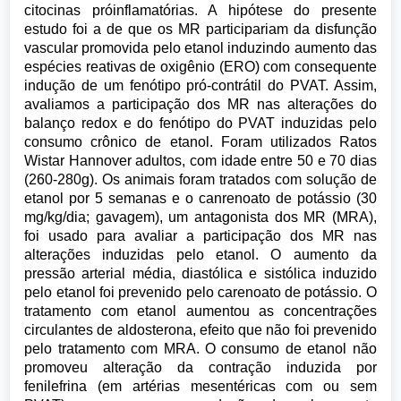
citocinas próinflamatórias. A hipótese do presente
estudo foi a de que os MR participariam da disfunção
vascular promovida pelo etanol induzindo aumento das
espécies reativas de oxigênio (ERO) com consequente
indução de um fenótipo pró-contrátil do PVAT. Assim,
avaliamos a participação dos MR nas alterações do
balanço redox e do fenótipo do PVAT induzidas pelo
consumo crônico de etanol. Foram utilizados Ratos
Wistar Hannover adultos, com idade entre 50 e 70 dias
(260-280g). Os animais foram tratados com solução de
etanol por 5 semanas e o canrenoato de potássio (30
mg/kg/dia; gavagem), um antagonista dos MR (MRA),
foi usado para avaliar a participação dos MR nas
alterações induzidas pelo etanol. O aumento da
pressão arterial média, diastólica e sistólica induzido
pelo etanol foi prevenido pelo carenoato de potássio. O
tratamento com etanol aumentou as concentrações
circulantes de aldosterona, efeito que não foi prevenido
pelo tratamento com MRA. O consumo de etanol não
promoveu alteração da contração induzida por
fenilefrina (em artérias mesentéricas com ou sem