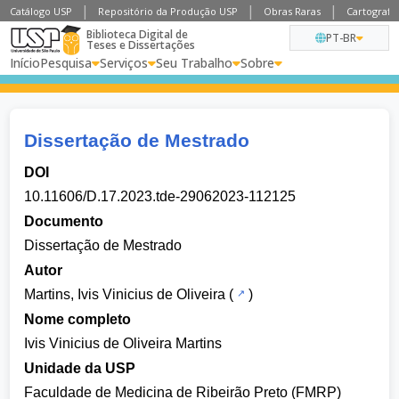
Catálogo USP
Repositório da Produção USP
Obras Raras
Cartografia
Biblioteca Digital de
PT-BR
Teses e Dissertações
Início
Pesquisa
Serviços
Seu Trabalho
Sobre
Dissertação de Mestrado
DOI
10.11606/D.17.2023.tde-29062023-112125
Documento
Dissertação de Mestrado
Autor
Martins, Ivis Vinicius de Oliveira
(
)
Nome completo
Ivis Vinicius de Oliveira Martins
Unidade da USP
Faculdade de Medicina de Ribeirão Preto (FMRP)