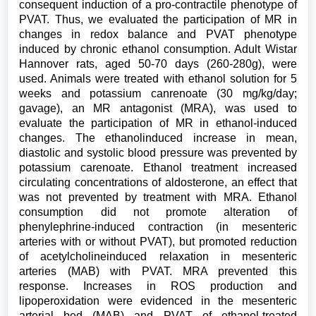
consequent induction of a pro-contractile phenotype of
PVAT. Thus, we evaluated the participation of MR in
changes in redox balance and PVAT phenotype
induced by chronic ethanol consumption. Adult Wistar
Hannover rats, aged 50-70 days (260-280g), were
used. Animals were treated with ethanol solution for 5
weeks and potassium canrenoate (30 mg/kg/day;
gavage), an MR antagonist (MRA), was used to
evaluate the participation of MR in ethanol-induced
changes. The ethanolinduced increase in mean,
diastolic and systolic blood pressure was prevented by
potassium carenoate. Ethanol treatment increased
circulating concentrations of aldosterone, an effect that
was not prevented by treatment with MRA. Ethanol
consumption did not promote alteration of
phenylephrine-induced contraction (in mesenteric
arteries with or without PVAT), but promoted reduction
of acetylcholineinduced relaxation in mesenteric
arteries (MAB) with PVAT. MRA prevented this
response. Increases in ROS production and
lipoperoxidation were evidenced in the mesenteric
arterial bed (MAB) and PVAT of ethanol-treated