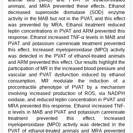
animasi, and MRA prevented these effects. Ethanol
decreased superoxide dismutase (SOD) enzyme
activity in the MAB but not in the PVAT, and this effect
was prevented by MRA. Ethanol treatment reduced
leptin concentrations in PVAT and ARM prevented this
response. Ethanol increased TNF-α levels in MAB and
PVAT and potassium canrenoate treatment prevented
this effect. Increased myeloperoxidase (MPO) activity
was detected in the PVAT of ethanol-treated animals
and ARM prevented this effect. Our results highlight the
participation of MR in the increased blood pressure and
vascular and PVAT dysfunction induced by ethanol
consumption. MR modulate the induction of a
procontractile phenotype of PVAT by a mechanism
involving increased production of ROS, via NADPH
oxidase, and reduced leptin concentration in PVAT and
MRA prevented this response. Ethanol increased TNF-
α levels in MAB and PVAT and potassium canrenoate
treatment prevented this effect. Increased
myeloperoxidase (MPO) activity was detected in the
PVAT of ethanol-treated animals and MRA prevented