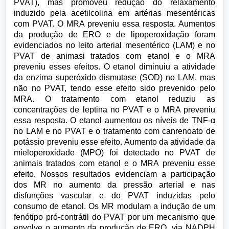
PVAT), mas promoveu redução do relaxamento
induzido pela acetilcolina em artérias mesentéricas
com PVAT. O MRA preveniu essa resposta. Aumentos
da produção de ERO e de lipoperoxidação foram
evidenciados no leito arterial mesentérico (LAM) e no
PVAT de animasi tratados com etanol e o MRA
preveniu esses efeitos. O etanol diminuiu a atividade
da enzima superóxido dismutase (SOD) no LAM, mas
não no PVAT, tendo esse efeito sido prevenido pelo
MRA. O tratamento com etanol reduziu as
concentrações de leptina no PVAT e o MRA preveniu
essa resposta. O etanol aumentou os níveis de TNF-α
no LAM e no PVAT e o tratamento com canrenoato de
potássio preveniu esse efeito. Aumento da atividade da
mieloperoxidade (MPO) foi detectado no PVAT de
animais tratados com etanol e o MRA preveniu esse
efeito. Nossos resultados evidenciam a participação
dos MR no aumento da pressão arterial e nas
disfunções vascular e do PVAT induzidas pelo
consumo de etanol. Os MR modulam a indução de um
fenótipo pró-contrátil do PVAT por um mecanismo que
envolve o aumento da produção de ERO, via NADPH