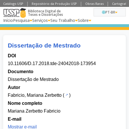
Catálogo USP
Repositório da Produção USP
Obras Raras
Cartografia
Biblioteca Digital de
PT-BR
Teses e Dissertações
Início
Pesquisa
Serviços
Seu Trabalho
Sobre
Dissertação de Mestrado
DOI
10.11606/D.17.2018.tde-24042018-173954
Documento
Dissertação de Mestrado
Autor
Fabricio, Mariana Zerbetto
(
)
Nome completo
Mariana Zerbetto Fabricio
E-mail
Mostrar e-mail