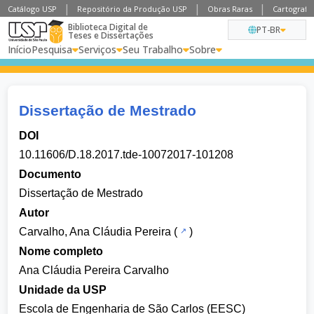
Catálogo USP
Repositório da Produção USP
Obras Raras
Cartografia
Biblioteca Digital de
PT-BR
Teses e Dissertações
Início
Pesquisa
Serviços
Seu Trabalho
Sobre
Dissertação de Mestrado
DOI
10.11606/D.18.2017.tde-10072017-101208
Documento
Dissertação de Mestrado
Autor
Carvalho, Ana Cláudia Pereira
(
)
Nome completo
Ana Cláudia Pereira Carvalho
Unidade da USP
Escola de Engenharia de São Carlos (EESC)