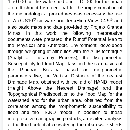
1:50.000 for the watershed and 1:10.000 for the urban
area. It should be noted that for the implementation of
the methodological procedures was necessary the use
®
®
of ArcGIS10
software and TerraHidroView 0.4.5
and
also basic maps and data provided by Projeto Grande
Minas. In this work the following interpretative
documents were prepared: the Runoff Potential Map to
the Physical and Anthropic Environment, developed
through weighting of attributes with the AHP technique
(Analytical Hierarchy Process); the Morphometric
Susceptibility to Flood Map classified the sub-basins of
the Ribeirão Bocaina based on morphometric
parameters five; the Vertical Distance of the nearest
Drainage Map, obtained with the aid of HAND model
(Height Above the Nearest Drainage) and the
Topographical Predisposition to the flood Map for the
watershed and for the urban area, obtained from the
correlation among the morphometric susceptibility to
flood and the HAND model. In addition to these
interpretative cartographic products, a detailed analysis
of the flood potential considering the urban watersheds