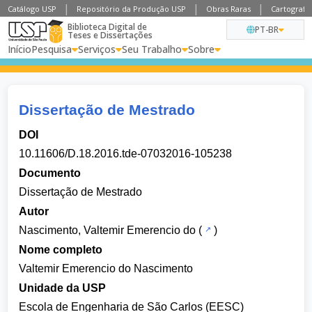
Catálogo USP
Repositório da Produção USP
Obras Raras
Cartografia
Biblioteca Digital de
PT-BR
Teses e Dissertações
Início
Pesquisa
Serviços
Seu Trabalho
Sobre
Dissertação de Mestrado
DOI
10.11606/D.18.2016.tde-07032016-105238
Documento
Dissertação de Mestrado
Autor
Nascimento, Valtemir Emerencio do
(
)
Nome completo
Valtemir Emerencio do Nascimento
Unidade da USP
Escola de Engenharia de São Carlos (EESC)