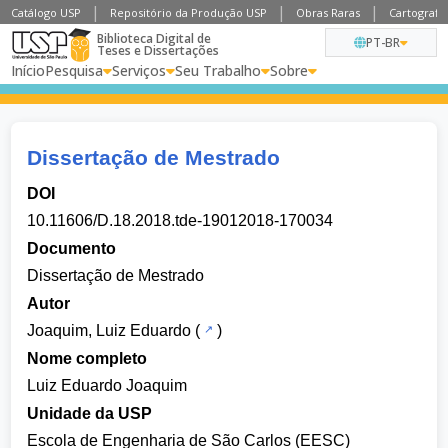
Catálogo USP
Repositório da Produção USP
Obras Raras
Cartografia
Biblioteca Digital de
PT-BR
Teses e Dissertações
Início
Pesquisa
Serviços
Seu Trabalho
Sobre
Dissertação de Mestrado
DOI
10.11606/D.18.2018.tde-19012018-170034
Documento
Dissertação de Mestrado
Autor
Joaquim, Luiz Eduardo
(
)
Nome completo
Luiz Eduardo Joaquim
Unidade da USP
Escola de Engenharia de São Carlos (EESC)