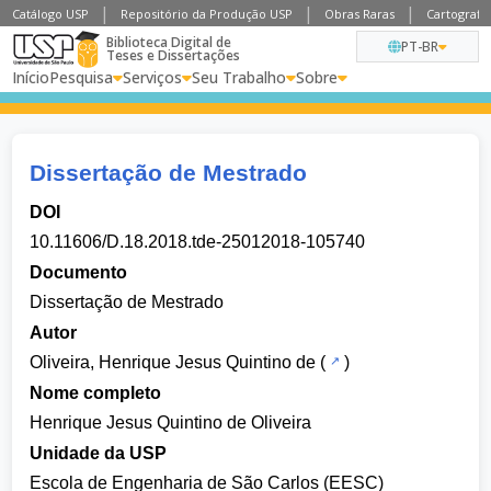
Catálogo USP
Repositório da Produção USP
Obras Raras
Cartografia
Biblioteca Digital de
PT-BR
Teses e Dissertações
Início
Pesquisa
Serviços
Seu Trabalho
Sobre
Dissertação de Mestrado
DOI
10.11606/D.18.2018.tde-25012018-105740
Documento
Dissertação de Mestrado
Autor
Oliveira, Henrique Jesus Quintino de
(
)
Nome completo
Henrique Jesus Quintino de Oliveira
Unidade da USP
Escola de Engenharia de São Carlos (EESC)