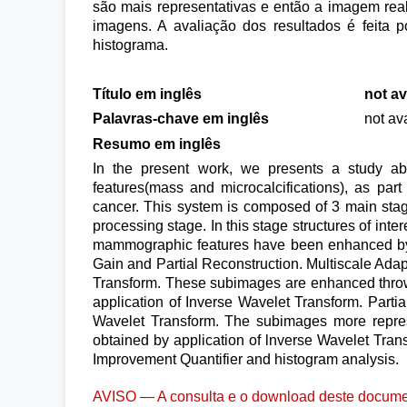
são mais representativas e então a imagem rea
imagens. A avaliação dos resultados é feita 
histograma.
Título em inglês
not av
Palavras-chave em inglês
not av
Resumo em inglês
In the present work, we presents a study a
features(mass and microcalcifications), as pa
cancer. This system is composed of 3 main stages
processing stage. In this stage structures of int
mammographic features have been enhanced by a
Gain and Partial Reconstruction. Multiscale Ada
Transform. These subimages are enhanced throw 
application of Inverse Wavelet Transform. Parti
Wavelet Transform. The subimages more repres
obtained by application of lnverse Wavelet Tran
Improvement Quantifier and histogram analysis.
AVISO — A consulta e o download deste documen