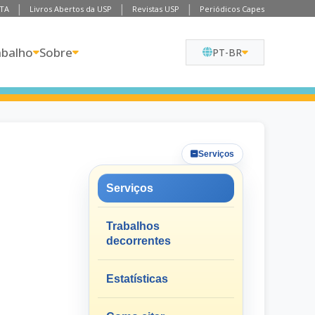
TA
Livros Abertos da USP
Revistas USP
Periódicos Capes
abalho
Sobre
PT-BR
Serviços
Serviços
Trabalhos
decorrentes
Estatísticas