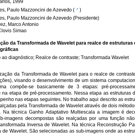
rlos, 1999
es, Paulo Mazzoncini de Azevedo
(
)
s, Paulo Mazzoncini de Azevedo (Presidente)
rez, Marco Antonio
Clovis Simao
ação da Transformada de Wavelet para realce de estrutura
ráficas
o ao diagnóstico; Realce de contraste; Transformada Wavelet
ização da Transformada de Wavelet para o realce de contraste
ações), visando o desenvolvimento de um sistema computaciona
ema compõe-se basicamente de 3 etapas: pré-processame
se na etapa de pré-processamento. Nessa etapa as estruturas d
enho nas etapas seguintes. No trabalho aqui descrito as estru
alçadas pela Transformada de Wavelet através de dois métodos
al. Na técnica Ganho Adaptativo Multiescala a imagem é de
ub-imagens decompostas são realçadas por uma função não 
ransformada Inversa de Wavelet. Na técnica Reconstrução Pa
de Wavelet. São selecionadas as sub-imagens onde as estrut