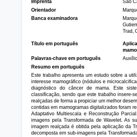
Imprenta
São Ca
Orientador
Marqu
Banca examinadora
Marque
Gutier
Trad, 
Título em português
Aplic
mamog
Palavras-chave em português
Auxíli
Resumo em português
Este trabalho apresenta um estudo sobre a util
interesse mamográfico (nódulos e microcalcific
diagnóstico do câncer de mama. Este sist
classificação, sendo que este trabalho insere-
realçadas de forma a propiciar um melhor desemp
contidas em mamogramas digitalizados foram re
Adaptativo Multiescala e Reconstrução Parci
imagens pela Transformada de Wavelet. As s
imagem realçada é obtida pela aplicação da T
decomposta em sub-imagens pela Transformada 