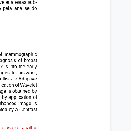
elet à estas sub-
e pela análise do
 of mammographic
agnosis of breast
 is into the early
ges. In this work,
ltiscale Adaptive
ication of Wavelet
ge is obtained by
 by application of
enhanced image is
ated by a Contrast
e uso: o trabalho