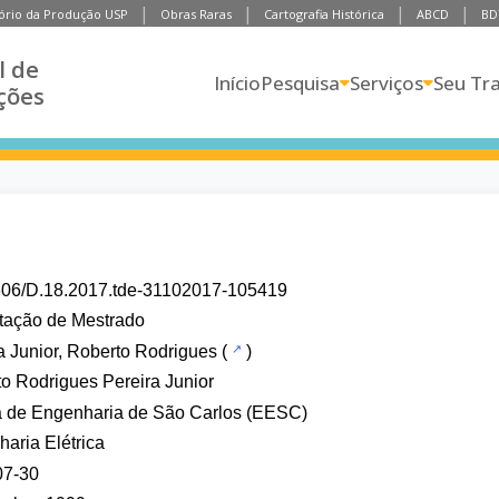
ório da Produção USP
Obras Raras
Cartografia Histórica
ABCD
BD
l de
Início
Pesquisa
Serviços
Seu Tr
ções
606/D.18.2017.tde-31102017-105419
tação de Mestrado
a Junior, Roberto Rodrigues
(
)
o Rodrigues Pereira Junior
a de Engenharia de São Carlos (EESC)
aria Elétrica
07-30