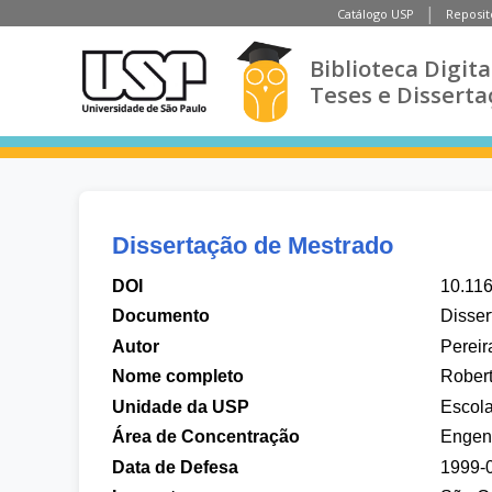
Catálogo USP
Reposit
Biblioteca Digita
Teses e Disserta
Dissertação de Mestrado
DOI
10.11
Documento
Disser
Autor
Pereir
Nome completo
Robert
Unidade da USP
Escol
Área de Concentração
Engenh
Data de Defesa
1999-