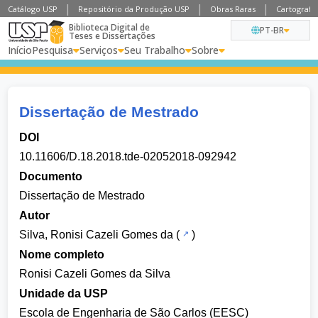
Catálogo USP
Repositório da Produção USP
Obras Raras
Cartografia
Biblioteca Digital de
PT-BR
Teses e Dissertações
Início
Pesquisa
Serviços
Seu Trabalho
Sobre
Dissertação de Mestrado
DOI
10.11606/D.18.2018.tde-02052018-092942
Documento
Dissertação de Mestrado
Autor
Silva, Ronisi Cazeli Gomes da
(
)
Nome completo
Ronisi Cazeli Gomes da Silva
Unidade da USP
Escola de Engenharia de São Carlos (EESC)