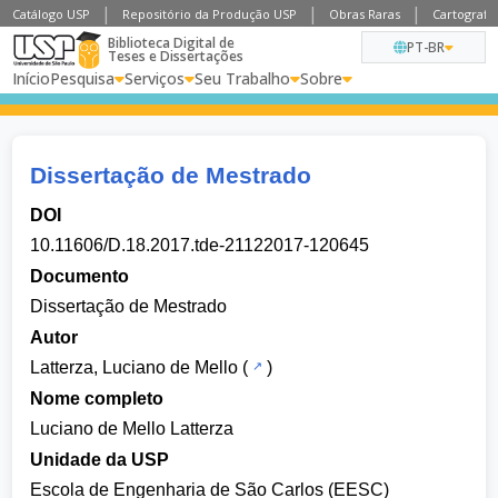
Catálogo USP
Repositório da Produção USP
Obras Raras
Cartografia
Biblioteca Digital de
PT-BR
Teses e Dissertações
Início
Pesquisa
Serviços
Seu Trabalho
Sobre
Dissertação de Mestrado
DOI
10.11606/D.18.2017.tde-21122017-120645
Documento
Dissertação de Mestrado
Autor
Latterza, Luciano de Mello
(
)
Nome completo
Luciano de Mello Latterza
Unidade da USP
Escola de Engenharia de São Carlos (EESC)