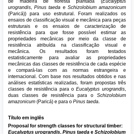
de madeira de floresta plantada (
Eucalyptus
urograndis
,
Pinus taeda
e
Schizolobium amazonicum
(Paricá)) para uso estrutural. Foram realizados os
ensaios de classificação visual e mecânica para peças
estruturais e os ensaios de caracterização de
resistência para que fosse possível estimar as
propriedades mecânicas por meio da classe de
resistência atribuída na classificação visual e
mecânica. Os resultados foram testados
estatisticamente para avaliar as propriedades
mecânicas das classes de resistência de cada espécie
e compará-las com as normas estrangeira e
internacional. Com base nos resultados obtidos e nas
análises estatísticas realizadas, foram propostas três
classes de resistência para o
Eucalyptus urograndis
,
duas classes de resistência para o
Schizolobium
amazonicum
(Paricá) e para o
Pinus taeda
.
Título em inglês
Proposal for strength classes for structural timber:
Eucalyptus urograndis
,
Pinus taeda
e
Schizolobium