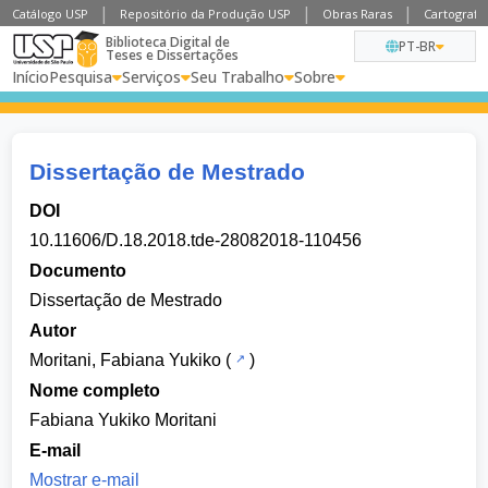
Catálogo USP
Repositório da Produção USP
Obras Raras
Cartografia
Biblioteca Digital de
PT-BR
Teses e Dissertações
Início
Pesquisa
Serviços
Seu Trabalho
Sobre
Dissertação de Mestrado
DOI
10.11606/D.18.2018.tde-28082018-110456
Documento
Dissertação de Mestrado
Autor
Moritani, Fabiana Yukiko
(
)
Nome completo
Fabiana Yukiko Moritani
E-mail
Mostrar e-mail