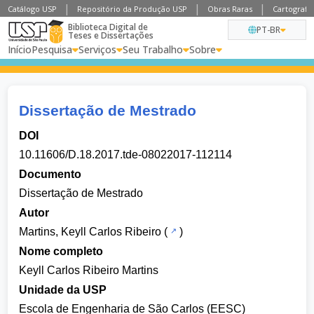
Catálogo USP
Repositório da Produção USP
Obras Raras
Cartografia
Biblioteca Digital de
PT-BR
Teses e Dissertações
Início
Pesquisa
Serviços
Seu Trabalho
Sobre
Dissertação de Mestrado
DOI
10.11606/D.18.2017.tde-08022017-112114
Documento
Dissertação de Mestrado
Autor
Martins, Keyll Carlos Ribeiro
(
)
Nome completo
Keyll Carlos Ribeiro Martins
Unidade da USP
Escola de Engenharia de São Carlos (EESC)