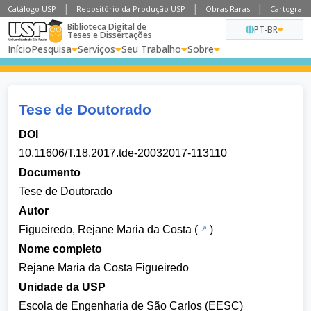
Catálogo USP
Repositório da Produção USP
Obras Raras
Cartografia
Biblioteca Digital de
PT-BR
Teses e Dissertações
Início
Pesquisa
Serviços
Seu Trabalho
Sobre
Tese de Doutorado
DOI
10.11606/T.18.2017.tde-20032017-113110
Documento
Tese de Doutorado
Autor
Figueiredo, Rejane Maria da Costa
(
)
Nome completo
Rejane Maria da Costa Figueiredo
Unidade da USP
Escola de Engenharia de São Carlos (EESC)