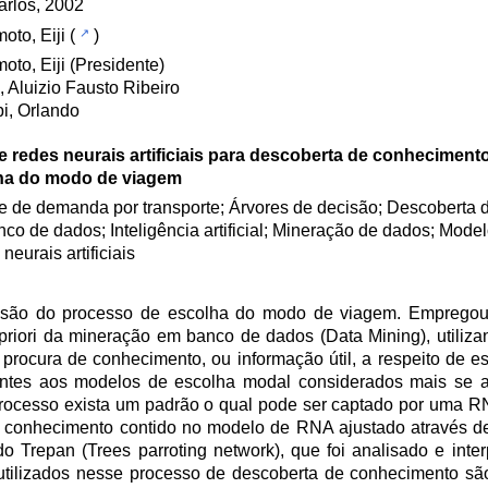
rlos, 2002
to, Eiji
(
)
to, Eiji (Presidente)
, Aluizio Fausto Ribeiro
i, Orlando
 redes neurais artificiais para descoberta de conheciment
ha do modo de viagem
e de demanda por transporte; Árvores de decisão; Descoberta
co de dados; Inteligência artificial; Mineração de dados; Mode
neurais artificiais
nsão do processo de escolha do modo de viagem. Emprego
 priori da mineração em banco de dados (Data Mining), utiliz
 procura de conhecimento, ou informação útil, a respeito de 
centes aos modelos de escolha modal considerados mais se 
processo exista um padrão o qual pode ser captado por uma R
 conhecimento contido no modelo de RNA ajustado através d
Trepan (Trees parroting network), que foi analisado e inter
utilizados nesse processo de descoberta de conhecimento sã