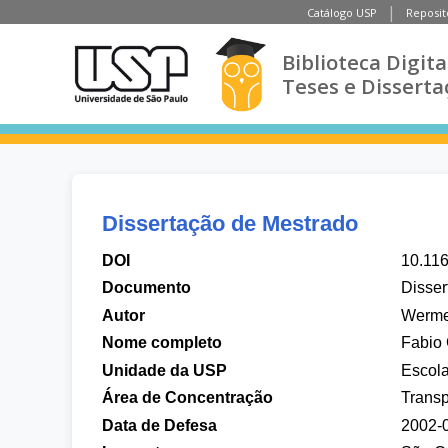
Catálogo USP
Reposit
Biblioteca Digita
Teses e Disserta
Dissertação de Mestrado
DOI
10.11
Documento
Disser
Autor
Werme
Nome completo
Fabio
Unidade da USP
Escol
Área de Concentração
Transp
Data de Defesa
2002-