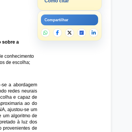
Como citar
Compartilhar
o sobre a
 de conhecimento
los de escolha;
u-se a abordagem
ando redes neurais
escolha e capaz de
aproximaria ao do
NA, ajustou-se um
e um algoritmo de
pretado à luz dos
o provenientes de