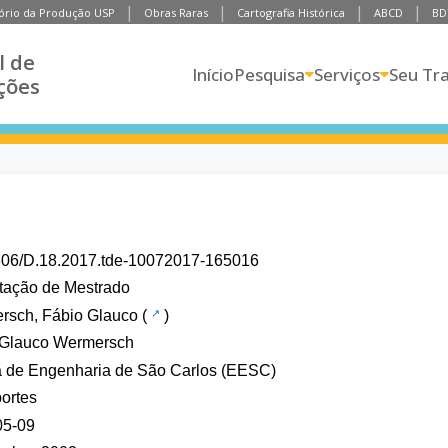
ório da Produção USP
Obras Raras
Cartografia Histórica
ABCD
BD
l de
Início
Pesquisa
Serviços
Seu Tr
ções
606/D.18.2017.tde-10072017-165016
tação de Mestrado
rsch, Fábio Glauco
(
)
 Glauco Wermersch
a de Engenharia de São Carlos (EESC)
ortes
05-09