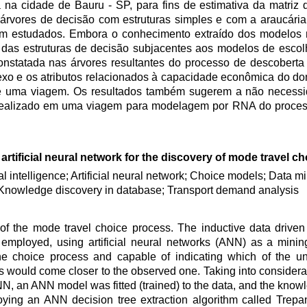
a na cidade de Bauru - SP, para fins de estimativa da matriz
 árvores de decisão com estruturas simples e com a araucária
m estudados. Embora o conhecimento extraído dos modelos n
 das estruturas de decisão subjacentes aos modelos de esco
onstatada nas árvores resultantes do processo de descobert
xo e os atributos relacionados à capacidade econômica do dom
de uma viagem. Os resultados também sugerem a não necess
o realizado em uma viagem para modelagem por RNA do proce
artificial neural network for the discovery of mode travel 
cial intelligence; Artificial neural network; Choice models; Data m
 Knowledge discovery in database; Transport demand analysis
f the mode travel choice process. The inductive data driven 
mployed, using artificial neural networks (ANN) as a mining 
he choice process and capable of indicating which of the un
 would come closer to the observed one. Taking into considerati
ANN, an ANN model was fitted (trained) to the data, and the know
ing an ANN decision tree extraction algorithm called Trepan