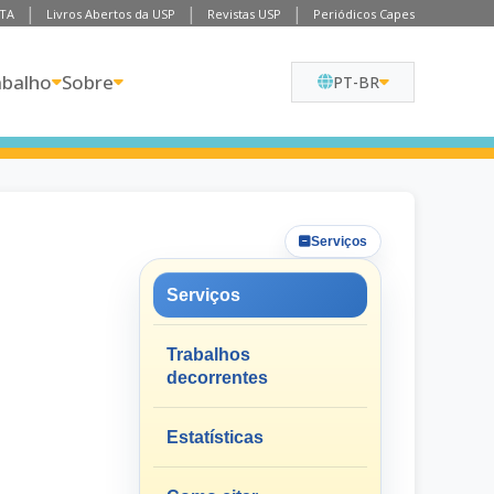
TA
Livros Abertos da USP
Revistas USP
Periódicos Capes
abalho
Sobre
PT-BR
Serviços
Serviços
Trabalhos
decorrentes
Estatísticas