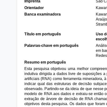
Imprenta
São Ca
Orientador
Kawamo
Banca examinadora
Kawamo
Araújo
Stramb
Título em português
Uso de
escol
Palavras-chave em português
Anális
em ban
Redes 
Resumo em português
Esta pesquisa objetivou uma melhor compree
indutiva dirigida a dados livre de suposições a
artificiais (RNA) como ferramenta mineradora, à
indicar qual das estruturas de decisão subja
observado. Partindo-se da ideia de que nesse 
modelo de RNA aos dados e extraiu-se então o
extração de árvore de decisão de RNA chamado 
objetivos desta pesquisa. Os dados que foram 