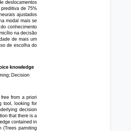
 de deslocamentos
 preditiva de 75%
eurais ajustados
lha modal mais se
a do conhecimento
icílio na decisão
idade de mais um
sso de escolha do
choice knowledge
ining; Decision
free from a priori
tool, looking for
derlying decision
on that there is a
ledge contained in
 (Trees parroting