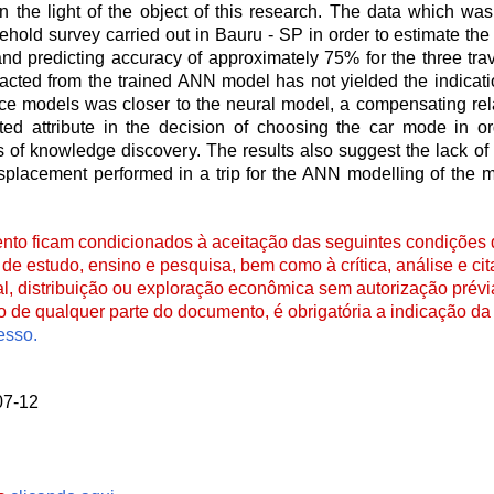
 the light of the object of this research. The data which wa
ld survey carried out in Bauru - SP in order to estimate the 
 and predicting accuracy of approximately 75% for the three tr
cted from the trained ANN model has not yielded the indicatio
ice models was closer to the neural model, a compensating re
ted attribute in the decision of choosing the car mode in or
s of knowledge discovery. The results also suggest the lack of
displacement performed in a trip for the ANN modelling of the 
to ficam condicionados à aceitação das seguintes condições d
de estudo, ensino e pesquisa, bem como à crítica, análise e cita
al, distribuição ou exploração econômica sem autorização prévi
ão de qualquer parte do documento, é obrigatória a indicação da 
esso.
07-12