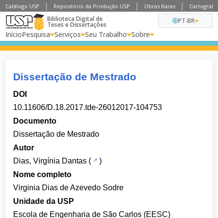
Catálogo USP
Repositório da Produção USP
Obras Raras
Cartografia
Biblioteca Digital de
PT-BR
Teses e Dissertações
Início
Pesquisa
Serviços
Seu Trabalho
Sobre
Dissertação de Mestrado
DOI
10.11606/D.18.2017.tde-26012017-104753
Documento
Dissertação de Mestrado
Autor
Dias, Virgínia Dantas
(
)
Nome completo
Virginia Dias de Azevedo Sodre
Unidade da USP
Escola de Engenharia de São Carlos (EESC)