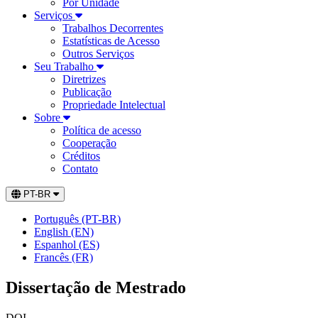
Por Unidade
Serviços
Trabalhos Decorrentes
Estatísticas de Acesso
Outros Serviços
Seu Trabalho
Diretrizes
Publicação
Propriedade Intelectual
Sobre
Política de acesso
Cooperação
Créditos
Contato
PT-BR
Português (PT-BR)
English (EN)
Espanhol (ES)
Francês (FR)
Dissertação de Mestrado
DOI