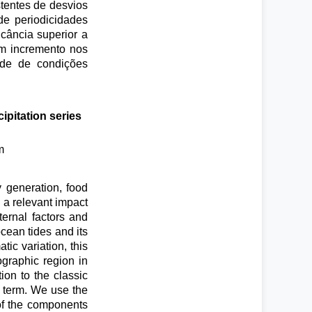
stentes de desvios
e periodicidades
icância superior a
um incremento nos
dade de condições
cipitation series
m
y generation, food
s a relevant impact
ternal factors and
ocean tides and its
tic variation, this
ographic region in
tion to the classic
g term. We use the
of the components