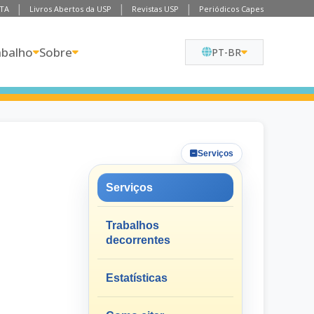
TA
Livros Abertos da USP
Revistas USP
Periódicos Capes
abalho
Sobre
PT-BR
Serviços
Serviços
Trabalhos
decorrentes
Estatísticas