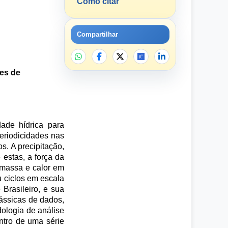
Como citar
Compartilhar
ies de
ade hídrica para
eriodicidades nas
s. A precipitação,
 estas, a força da
 massa e calor em
u ciclos em escala
Brasileiro, e sua
lássicas de dados,
dologia de análise
ntro de uma série