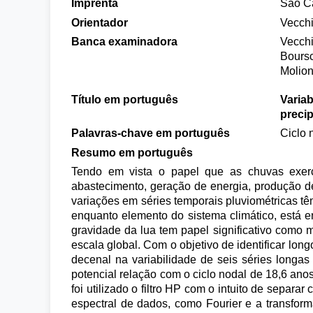
Imprenta
São Ca
Orientador
Vecchi
Banca examinadora
Vecchi
Boursc
Molion
Título em português
Variab
precip
Palavras-chave em português
Ciclo 
Resumo em português
Tendo em vista o papel que as chuvas exerc
abastecimento, geração de energia, produção de
variações em séries temporais pluviométricas tê
enquanto elemento do sistema climático, está em 
gravidade da lua tem papel significativo como 
escala global. Com o objetivo de identificar lon
decenal na variabilidade de seis séries longas
potencial relação com o ciclo nodal de 18,6 anos
foi utilizado o filtro HP com o intuito de separa
espectral de dados, como Fourier e a transfo