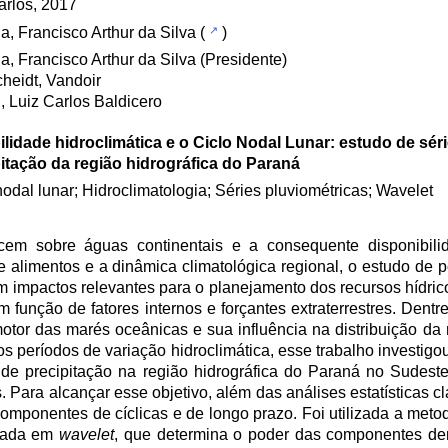
rlos, 2017
a, Francisco Arthur da Silva
(
)
a, Francisco Arthur da Silva (Presidente)
heidt, Vandoir
, Luiz Carlos Baldicero
ilidade hidroclimática e o Ciclo Nodal Lunar: estudo de sér
itação da região hidrográfica do Paraná
nodal lunar; Hidroclimatologia; Séries pluviométricas; Wavelet
em sobre águas continentais e a consequente disponibilid
 alimentos e a dinâmica climatológica regional, o estudo de p
m impactos relevantes para o planejamento dos recursos hídrico
função de fatores internos e forçantes extraterrestres. Dentre
motor das marés oceânicas e sua influência na distribuição da
gos períodos de variação hidroclimática, esse trabalho investigo
 de precipitação na região hidrográfica do Paraná no Sudeste 
. Para alcançar esse objetivo, além das análises estatísticas c
r componentes de cíclicas e de longo prazo. Foi utilizada a meto
rmada em
wavelet
, que determina o poder das componentes de