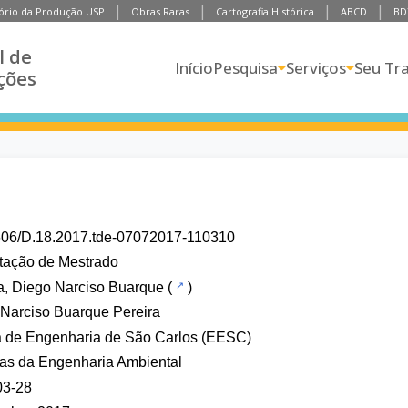
ório da Produção USP
Obras Raras
Cartografia Histórica
ABCD
BD
l de
Início
Pesquisa
Serviços
Seu Tr
ções
606/D.18.2017.tde-07072017-110310
tação de Mestrado
a, Diego Narciso Buarque
(
)
Narciso Buarque Pereira
a de Engenharia de São Carlos (EESC)
as da Engenharia Ambiental
03-28