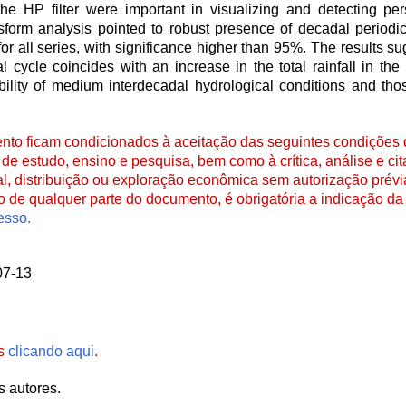
the HP filter were important in visualizing and detecting per
orm analysis pointed to robust presence of decadal periodicit
for all series, with significance higher than 95%. The results s
l cycle coincides with an increase in the total rainfall in the 
bility of medium interdecadal hydrological conditions and th
to ficam condicionados à aceitação das seguintes condições d
de estudo, ensino e pesquisa, bem como à crítica, análise e cita
al, distribuição ou exploração econômica sem autorização prévi
ão de qualquer parte do documento, é obrigatória a indicação da 
esso.
07-13
es
clicando aqui
.
s autores.