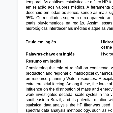
temporal. As análises estatísticas e o filtro HP
em relação aos valores médios. A ferramenta
decenais em todas as séries, sendo as mais sign
95%. Os resultados sugerem uma aparente anti
totais pluviométricos na região. Assim, essa
hidrológicas interdecenais médias e aquelas var
Título em inglês
Hidroc
of the
Palavras-chave em inglês
Hydroc
Resumo em inglês
Considering the role of rainfall on continental 
production and regional climatological dynamics, t
on resource planning Water resources. Precipita
extraterrestrial forcing. Among these, the force of
influence on the distribution of mass and energy o
work investigated decadal scale cycles in the va
southeastern Brazil, and its potential relation w
statistical data analysis, the HP filter was use
spectral data analysis methodology, such as Fo