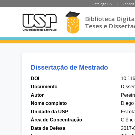
Catálogo USP
Reposit
Biblioteca Digita
Teses e Disserta
Dissertação de Mestrado
DOI
10.11
Documento
Disser
Autor
Pereir
Nome completo
Diego 
Unidade da USP
Escol
Área de Concentração
Ciênci
Data de Defesa
2017-