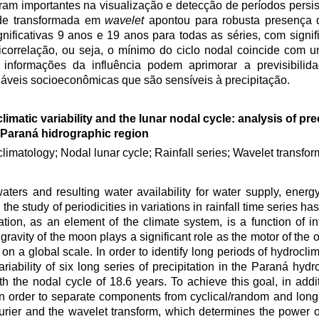
 foram importantes na visualização e detecção de períodos persi
 de transformada em
wavelet
apontou para robusta presença d
ificativas 9 anos e 19 anos para todas as séries, com signif
correlação, ou seja, o mínimo do ciclo nodal coincide com 
s informações da influência podem aprimorar a previsibili
iáveis socioeconômicas que são sensíveis à precipitação.
limatic variability and the lunar nodal cycle: analysis of pre
 Paraná hidrographic region
limatology; Nodal lunar cycle; Rainfall series; Wavelet transfor
waters and resulting water availability for water supply, energ
he study of periodicities in variations in rainfall time series ha
tion, as an element of the climate system, is a function of in
 gravity of the moon plays a significant role as the motor of the 
n a global scale. In order to identify long periods of hydroclima
riability of six long series of precipitation in the Paraná hydr
ith the nodal cycle of 18.6 years. To achieve this goal, in addi
d in order to separate components from cyclical/random and lon
urier and the wavelet transform, which determines the power 