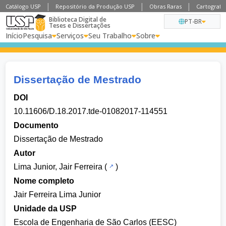
Catálogo USP
Repositório da Produção USP
Obras Raras
Cartografia
Biblioteca Digital de
PT-BR
Teses e Dissertações
Início
Pesquisa
Serviços
Seu Trabalho
Sobre
Dissertação de Mestrado
DOI
10.11606/D.18.2017.tde-01082017-114551
Documento
Dissertação de Mestrado
Autor
Lima Junior, Jair Ferreira
(
)
Nome completo
Jair Ferreira Lima Junior
Unidade da USP
Escola de Engenharia de São Carlos (EESC)