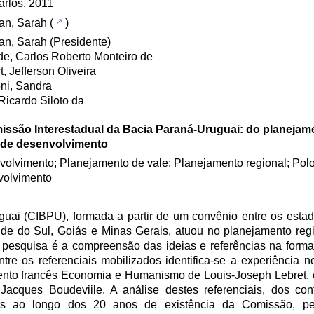
rlos, 2011
an, Sarah
(
)
n, Sarah (Presidente)
e, Carlos Roberto Monteiro de
t, Jefferson Oliveira
ni, Sandra
 Ricardo Siloto da
issão Interestadual da Bacia Paraná-Uruguai: do planejam
 de desenvolvimento
olvimento; Planejamento de vale; Planejamento regional; Pol
volvimento
uai (CIBPU), formada a partir de um convênio entre os esta
de do Sul, Goiás e Minas Gerais, atuou no planejamento regi
 pesquisa é a compreensão das ideias e referências na form
re os referenciais mobilizados identifica-se a experiência n
mento francês Economia e Humanismo de Louis-Joseph Lebret,
acques Boudeviile. A análise destes referenciais, dos cont
os ao longo dos 20 anos de existência da Comissão, per