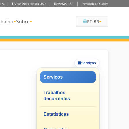
TA
Livros Abertos da USP
Revistas USP
Periódicos Capes
abalho
Sobre
PT-BR
Serviços
Serviços
Trabalhos
decorrentes
Estatísticas