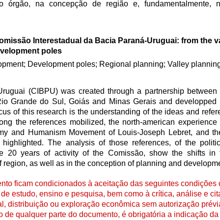
do órgão, na concepção de região e, fundamentalmente,
missão Interestadual da Bacia Paraná-Uruguai: from the va
evelopment poles
pment; Development poles; Regional planning; Valley plannin
ruguai (CIBPU) was created through a partnership between 
Rio Grande do Sul, Goiás and Minas Gerais and developped 
cus of this research is the understanding of the ideas and refe
Among the references mobilized, the north-american experienc
onomy and Humanism Movement of Louis-Joseph Lebret, and th
ighlighted. The analysis of those references, of the polit
e 20 years of activity of the Comissão, show the shifts in 
 of region, as well as in the conception of planning and developm
to ficam condicionados à aceitação das seguintes condições d
de estudo, ensino e pesquisa, bem como à crítica, análise e cita
al, distribuição ou exploração econômica sem autorização prévi
ão de qualquer parte do documento, é obrigatória a indicação da 