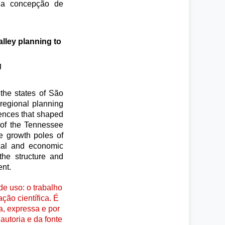
 na concepção de
lley planning to
g
the states of São
regional planning
rences that shaped
e of the Tennessee
e growth poles of
ical and economic
the structure and
ent.
e uso: o trabalho
ção científica. É
a, expressa e por
autoria e da fonte