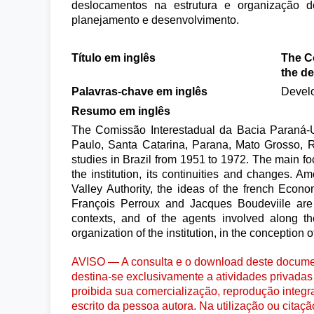
deslocamentos na estrutura e organização 
planejamento e desenvolvimento.
Título em inglês
The Co
the d
Palavras-chave em inglês
Develo
Resumo em inglês
The Comissão Interestadual da Bacia Paraná-U
Paulo, Santa Catarina, Parana, Mato Grosso, 
studies in Brazil from 1951 to 1972. The main fo
the institution, its continuities and changes. 
Valley Authority, the ideas of the french Ec
François Perroux and Jacques Boudeviile are h
contexts, and of the agents involved along th
organization of the institution, in the conception
AVISO — A consulta e o download deste documen
destina-se exclusivamente a atividades privadas 
proibida sua comercialização, reprodução integr
escrito da pessoa autora. Na utilização ou citaç