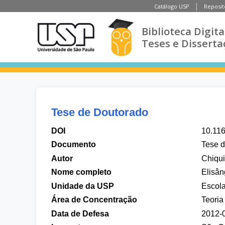
Catálogo USP
Reposit
Biblioteca Digita
Teses e Disserta
Tese de Doutorado
DOI
10.11
Documento
Tese 
Autor
Chiqui
Nome completo
Elisân
Unidade da USP
Escol
Área de Concentração
Teoria
Data de Defesa
2012-