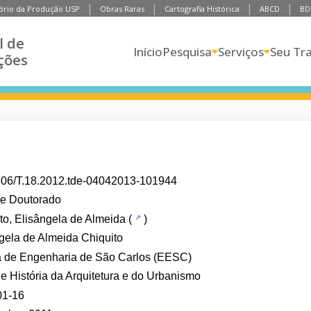
ório da Produção USP
Obras Raras
Cartografia Histórica
ABCD
BD
l de
Início
Pesquisa
Serviços
Seu Tr
ções
606/T.18.2012.tde-04042013-101944
de Doutorado
to, Elisângela de Almeida
(
)
gela de Almeida Chiquito
a de Engenharia de São Carlos (EESC)
 e História da Arquitetura e do Urbanismo
01-16