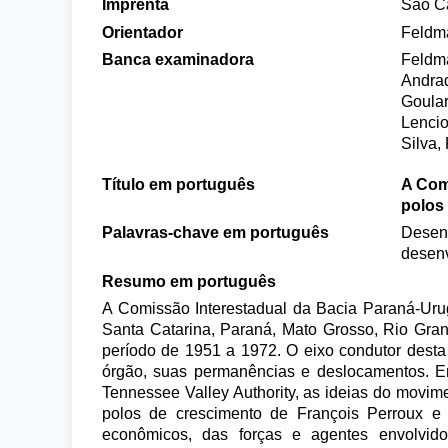
Imprenta
São Ca
Orientador
Feldm
Banca examinadora
Feldma
Andrad
Goular
Lencio
Silva,
Título em português
A Com
polos
Palavras-chave em português
Desenv
desen
Resumo em português
A Comissão Interestadual da Bacia Paraná-Urug
Santa Catarina, Paraná, Mato Grosso, Rio Gran
período de 1951 a 1972. O eixo condutor desta
órgão, suas permanências e deslocamentos. Ent
Tennessee Valley Authority, as ideias do movi
polos de crescimento de François Perroux e J
econômicos, das forças e agentes envolvid