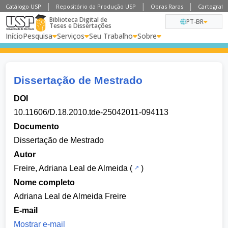
Catálogo USP
Repositório da Produção USP
Obras Raras
Cartografia
Biblioteca Digital de
PT-BR
Teses e Dissertações
Início
Pesquisa
Serviços
Seu Trabalho
Sobre
Dissertação de Mestrado
DOI
10.11606/D.18.2010.tde-25042011-094113
Documento
Dissertação de Mestrado
Autor
Freire, Adriana Leal de Almeida
(
)
Nome completo
Adriana Leal de Almeida Freire
E-mail
Mostrar e-mail