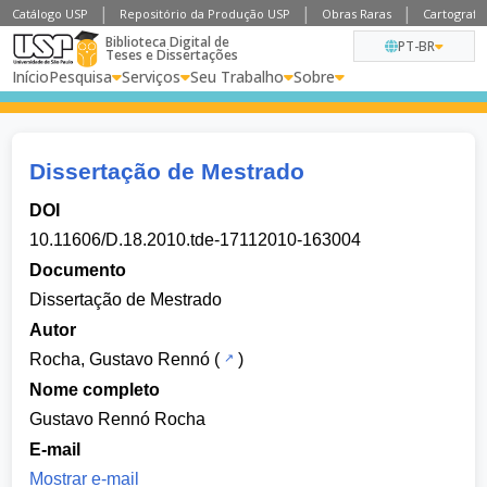
Catálogo USP
Repositório da Produção USP
Obras Raras
Cartografia
Biblioteca Digital de
PT-BR
Teses e Dissertações
Início
Pesquisa
Serviços
Seu Trabalho
Sobre
Dissertação de Mestrado
DOI
10.11606/D.18.2010.tde-17112010-163004
Documento
Dissertação de Mestrado
Autor
Rocha, Gustavo Rennó
(
)
Nome completo
Gustavo Rennó Rocha
E-mail
Mostrar e-mail