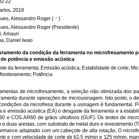
02-22
rlos, 2019
ues, Alessandro Roger
(
)
ues, Alessandro Roger (Presidente)
, Amauri
a, Daniel Iwao
oramento da condição da ferramenta no microfresamento p
 de potência e emissão acústica
te da ferramenta; Emissão acústica; Estabilidade de corte; Mi
Monitoramento; Potência
amentas de microfresamento, a seleção não otimizada dos pa
rramenta durante operações de microusinagem. Isto posto, o d
ondições da microfresa durante a usinagem é fundamental. Por
ia e emissão acústica (EA) o desgaste da ferramenta e a estabi
 e COS AR60 de grãos ultrafinos (GUF). Os testes de micr
e duas arestas, com substrato de metal duro e revestimento (Ti
mance adaptado com um cabeçote de alta rotação. O microf
orte e com velocidade de corte de 62,5 m/min e 125 m/min, ma