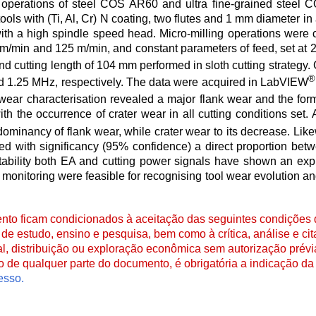
ng operations of steel COS AR60 and ultra fine-grained steel
tools with (Ti, Al, Cr) N coating, two flutes and 1 mm diameter 
 a high spindle speed head. Micro-milling operations were ca
.5 m/min and 125 m/min, and constant parameters of feed, set at
nd cutting length of 104 mm performed in sloth cutting strategy.
®
nd 1.25 MHz, respectively. The data were acquired in LabVIEW
 wear characterisation revealed a major flank wear and the form
h the occurrence of crater wear in all cutting conditions set. 
dominancy of flank wear, while crater wear to its decrease. Like
d with significancy (95% confidence) a direct proportion b
g stability both EA and cutting power signals have shown an ex
 monitoring were feasible for recognising tool wear evolution an
to ficam condicionados à aceitação das seguintes condições d
de estudo, ensino e pesquisa, bem como à crítica, análise e cita
al, distribuição ou exploração econômica sem autorização prévi
ão de qualquer parte do documento, é obrigatória a indicação da 
esso.