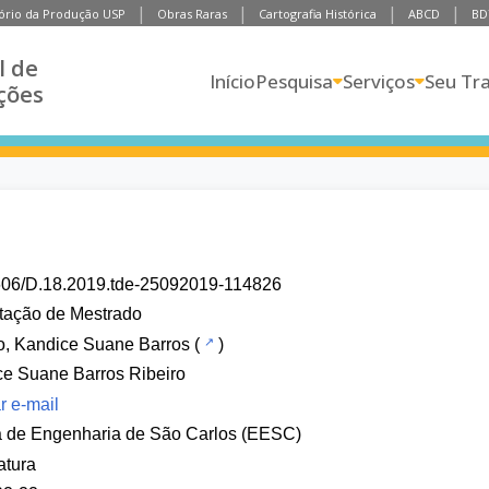
ório da Produção USP
Obras Raras
Cartografia Histórica
ABCD
BD
l de
Início
Pesquisa
Serviços
Seu Tr
ções
606/D.18.2019.tde-25092019-114826
tação de Mestrado
o, Kandice Suane Barros
(
)
e Suane Barros Ribeiro
r e-mail
a de Engenharia de São Carlos (EESC)
atura