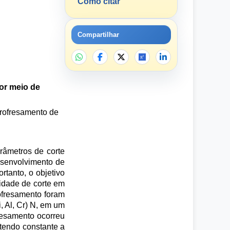
Como citar
Compartilhar
or meio de
crofresamento de
râmetros de corte
esenvolvimento de
tanto, o objetivo
lidade de corte em
ofresamento foram
, Al, Cr) N, em um
resamento ocorreu
ntendo constante a