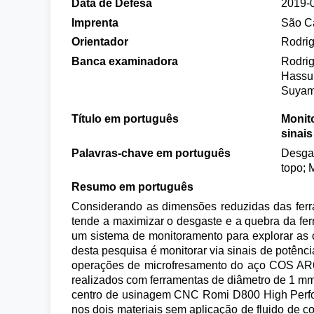
Data de Defesa
2019-
Imprenta
São Ca
Orientador
Rodrig
Banca examinadora
Rodrig
Hassui
Suyam
Título em português
Monit
sinais
Palavras-chave em português
Desgas
topo; 
Resumo em português
Considerando as dimensões reduzidas das ferr
tende a maximizar o desgaste e a quebra da fe
um sistema de monitoramento para explorar as c
desta pesquisa é monitorar via sinais de potênc
operações de microfresamento do aço COS AR60
realizados com ferramentas de diâmetro de 1 mm 
centro de usinagem CNC Romi D800 High Perfor
nos dois materiais sem aplicação de fluido de c