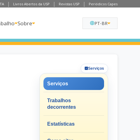
TA
Livros Abertos da USP
Revistas USP
Periódicos Capes
abalho
Sobre
PT-BR
Serviços
Serviços
Trabalhos
decorrentes
Estatísticas