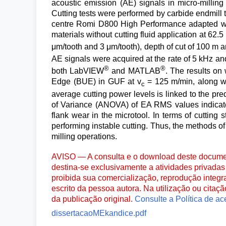
acoustic emission (AE) signals in micro-milli
Cutting tests were performed by carbide endmill 
centre Romi D800 High Performance adapted with
materials without cutting fluid application at 62
μm/tooth and 3 μm/tooth), depth of cut of 100 m a
AE signals were acquired at the rate of 5 kHz a
®
®
both LabVIEW
and MATLAB
. The results on
Edge (BUE) in GUF at v
= 125 m/min, along wit
c
average cutting power levels is linked to the pre
of Variance (ANOVA) of EA RMS values indicate
flank wear in the microtool. In terms of cuttin
performing instable cutting. Thus, the methods of
milling operations.
AVISO — A consulta e o download deste documen
destina-se exclusivamente a atividades privadas 
proibida sua comercialização, reprodução integr
escrito da pessoa autora. Na utilização ou citaç
da publicação original.
Consulte a Política de ac
dissertacaoMEkandice.pdf