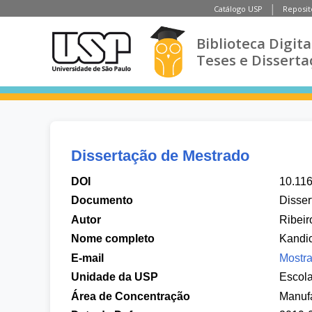
Catálogo USP
Reposit
Biblioteca Digita
Teses e Disserta
Dissertação de Mestrado
DOI
10.11
Documento
Disser
Autor
Ribeir
Nome completo
Kandic
E-mail
Mostra
Unidade da USP
Escol
Área de Concentração
Manuf