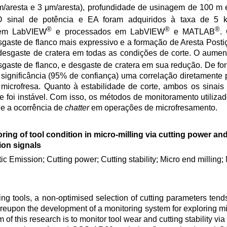
/aresta e 3 μm/aresta), profundidade de usinagem de 100 m
sinal de potência e EA foram adquiridos à taxa de 5 
®
®
®
s em LabVIEW
e processados em LabVIEW
e MATLAB
.
gaste de flanco mais expressivo e a formação de Aresta Posti
esgaste de cratera em todas as condições de corte. O aumen
gaste de flanco, e desgaste de cratera em sua redução. De fo
nificância (95% de confiança) uma correlação diretamente p
icrofresa. Quanto à estabilidade de corte, ambos os sinai
 foi instável. Com isso, os métodos de monitoramento utiliza
 e a ocorrência de
chatter
em operações de microfresamento.
ring of tool condition in micro-milling via cutting power an
ion signals
ic Emission; Cutting power; Cutting stability; Micro end milling; 
ng tools, a non-optimised selection of cutting parameters tend
reupon the development of a monitoring system for exploring mi
 of this research is to monitor tool wear and cutting stability vi