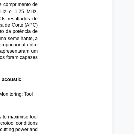
 e comprimento de
kHz e 1,25 MHz,
 Os resultados de
ça de Corte (APC)
to da potência de
rma semelhante, a
roporcional entre
s apresentaram um
dos foram capazes
d acoustic
Monitoring; Tool
s to maximise tool
crotool conditions
a cutting power and