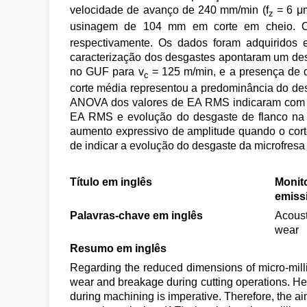
velocidade de avanço de 240 mm/min (f
= 6 μm
z
usinagem de 104 mm em corte em cheio. O 
respectivamente. Os dados foram adquirido
caracterização dos desgastes apontaram um des
no GUF para v
= 125 m/min, e a presença de d
c
corte média representou a predominância do des
ANOVA dos valores de EA RMS indicaram com sig
EA RMS e evolução do desgaste de flanco na m
aumento expressivo de amplitude quando o corte
de indicar a evolução do desgaste da microfresa
Título em inglês
Monito
emiss
Palavras-chave em inglês
Acoust
wear
Resumo em inglês
Regarding the reduced dimensions of micro-milli
wear and breakage during cutting operations. He
during machining is imperative. Therefore, the aim