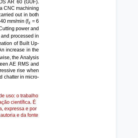
 COS AR 60 (GUF).
in a CNC machining
rried out in both
 240 mm/min (f
= 6
z
 Cutting power and
and processed in
ation of Built Up-
An increase in the
wise, the Analysis
etween AE RMS and
pressive rise when
d chatter in micro-
e uso: o trabalho
ção científica. É
a, expressa e por
autoria e da fonte