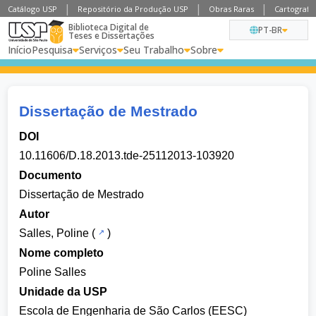
Catálogo USP
Repositório da Produção USP
Obras Raras
Cartografia
Biblioteca Digital de
PT-BR
Teses e Dissertações
Início
Pesquisa
Serviços
Seu Trabalho
Sobre
Dissertação de Mestrado
DOI
10.11606/D.18.2013.tde-25112013-103920
Documento
Dissertação de Mestrado
Autor
Salles, Poline
(
)
Nome completo
Poline Salles
Unidade da USP
Escola de Engenharia de São Carlos (EESC)