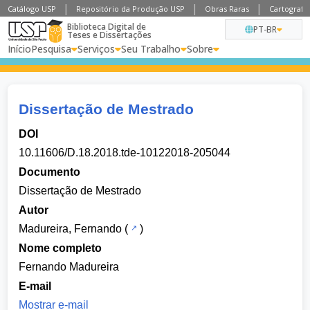
Catálogo USP
Repositório da Produção USP
Obras Raras
Cartografia
Biblioteca Digital de
PT-BR
Teses e Dissertações
Início
Pesquisa
Serviços
Seu Trabalho
Sobre
Dissertação de Mestrado
DOI
10.11606/D.18.2018.tde-10122018-205044
Documento
Dissertação de Mestrado
Autor
Madureira, Fernando
(
)
Nome completo
Fernando Madureira
E-mail
Mostrar e-mail