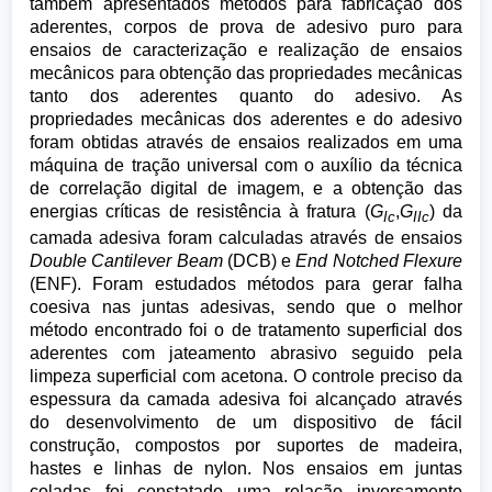
também apresentados métodos para fabricação dos
aderentes, corpos de prova de adesivo puro para
ensaios de caracterização e realização de ensaios
mecânicos para obtenção das propriedades mecânicas
tanto dos aderentes quanto do adesivo. As
propriedades mecânicas dos aderentes e do adesivo
foram obtidas através de ensaios realizados em uma
máquina de tração universal com o auxílio da técnica
de correlação digital de imagem, e a obtenção das
energias críticas de resistência à fratura (
G
,
G
) da
Ic
IIc
camada adesiva foram calculadas através de ensaios
Double Cantilever Beam
(DCB) e
End Notched Flexure
(ENF). Foram estudados métodos para gerar falha
coesiva nas juntas adesivas, sendo que o melhor
método encontrado foi o de tratamento superficial dos
aderentes com jateamento abrasivo seguido pela
limpeza superficial com acetona. O controle preciso da
espessura da camada adesiva foi alcançado através
do desenvolvimento de um dispositivo de fácil
construção, compostos por suportes de madeira,
hastes e linhas de nylon. Nos ensaios em juntas
coladas foi constatado uma relação inversamente