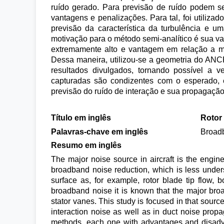
ruído gerado. Para previsão de ruído podem se
vantagens e penalizações. Para tal, foi utiliza
previsão da característica da turbulência e u
motivação para o método semi-analítico é sua
extremamente alto e vantagem em relação a mé
Dessa maneira, utilizou-se a geometria do ANC
resultados divulgados, tornando possível a v
capturadas são condizentes com o esperado, e
previsão do ruído de interação e sua propagação
Título em inglês
Rotor
Palavras-chave em inglês
Broadb
Resumo em inglês
The major noise source in aircraft is the engine
broadband noise reduction, which is less under
surface as, for example, rotor blade tip flow, b
broadband noise it is known that the major broa
stator vanes. This study is focused in that source
interaction noise as well as in duct noise propa
methods, each one with advantages and disadva