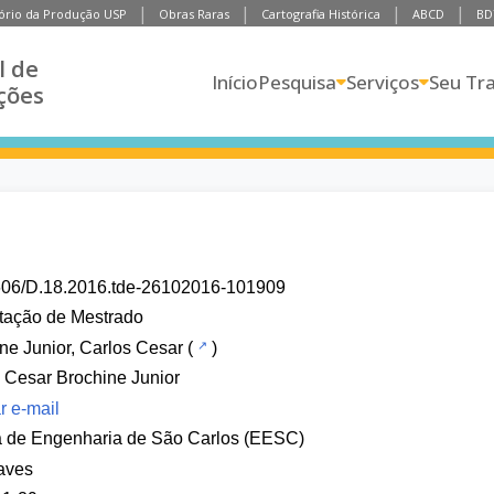
ório da Produção USP
Obras Raras
Cartografia Histórica
ABCD
BD
l de
Início
Pesquisa
Serviços
Seu Tr
ções
606/D.18.2016.tde-26102016-101909
tação de Mestrado
ne Junior, Carlos Cesar
(
)
 Cesar Brochine Junior
r e-mail
a de Engenharia de São Carlos (EESC)
aves