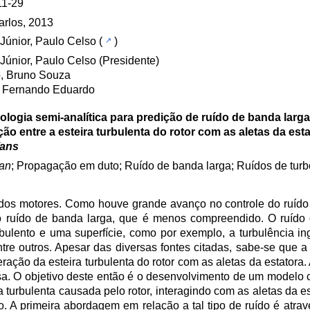
11-29
rlos, 2013
Júnior, Paulo Celso
(
)
Júnior, Paulo Celso (Presidente)
, Bruno Souza
i, Fernando Eduardo
logia semi-analítica para predição de ruído de banda larg
ção entre a esteira turbulenta do rotor com as aletas da es
fans
fan
; Propagação em duto; Ruído de banda larga; Ruídos de tu
 dos motores. Como houve grande avanço no controle do ruído 
o ruído de banda larga, que é menos compreendido. O ruído
ulento e uma superfície, como por exemplo, a turbulência ing
re outros. Apesar das diversas fontes citadas, sabe-se que a 
eração da esteira turbulenta do rotor com as aletas da estatora.
a. O objetivo deste então é o desenvolvimento de um modelo 
a turbulenta causada pelo rotor, interagindo com as aletas da 
 A primeira abordagem em relação a tal tipo de ruído é atrav