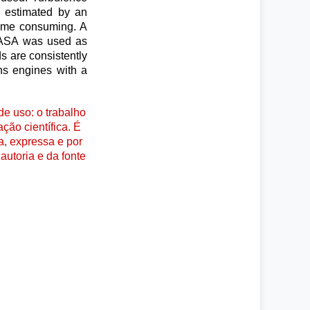
s estimated by an
time consuming. A
 NASA was used as
ds are consistently
ans engines with a
e uso: o trabalho
ção científica. É
a, expressa e por
autoria e da fonte