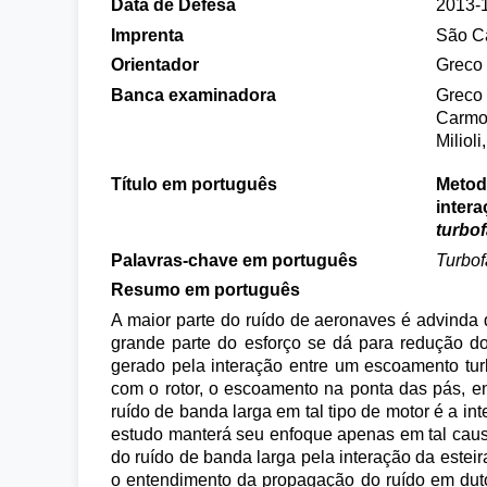
Data de Defesa
2013-
Imprenta
São Ca
Orientador
Greco 
Banca examinadora
Greco 
Carmo
Miliol
Título em português
Metodo
intera
turbo
Palavras-chave em português
Turbo
Resumo em português
A maior parte do ruído de aeronaves é advinda
grande parte do esforço se dá para redução d
gerado pela interação entre um escoamento turb
com o rotor, o escoamento na ponta das pás, ent
ruído de banda larga em tal tipo de motor é a int
estudo manterá seu enfoque apenas em tal caus
do ruído de banda larga pela interação da esteir
o entendimento da propagação do ruído em duto.