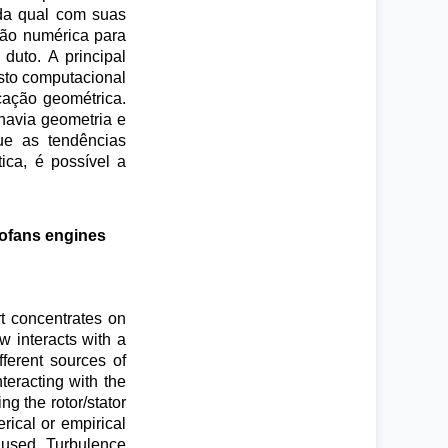
ada qual com suas
ação numérica para
duto. A principal
sto computacional
cação geométrica.
havia geometria e
que as tendências
ica, é possível a
bofans engines
rt concentrates on
 interacts with a
fferent sources of
teracting with the
ng the rotor/stator
rical or empirical
 used. Turbulence