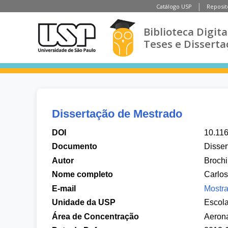
Catálogo USP
Reposit
Biblioteca Digita
Teses e Disserta
Dissertação de Mestrado
DOI
10.11
Documento
Disser
Autor
Brochi
Nome completo
Carlos
E-mail
Mostra
Unidade da USP
Escol
Área de Concentração
Aeron