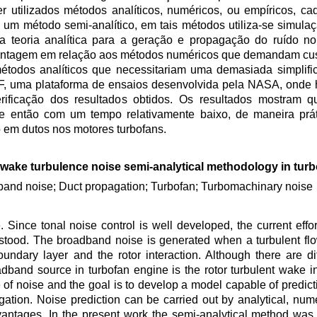
r utilizados métodos analíticos, numéricos, ou empíricos, c
do um método semi-analítico, em tais métodos utiliza-se simul
ma teoria analítica para a geração e propagação do ruído no 
 vantagem em relação aos métodos numéricos que demandam cu
todos analíticos que necessitariam uma demasiada simplifi
F, uma plataforma de ensaios desenvolvida pela NASA, onde 
erificação dos resultados obtidos. Os resultados mostram 
 então com um tempo relativamente baixo, de maneira prát
 em dutos nos motores turbofans.
 wake turbulence noise semi-analytical methodology in tur
and noise; Duct propagation; Turbofan; Turbomachinary noise
. Since tonal noise control is well developed, the current effo
stood. The broadband noise is generated when a turbulent flow
oundary layer and the rotor interaction. Although there are di
dband source in turbofan engine is the rotor turbulent wake in
 of noise and the goal is to develop a model capable of predicti
gation. Noise prediction can be carried out by analytical, nume
ntages. In the present work the semi-analytical method was