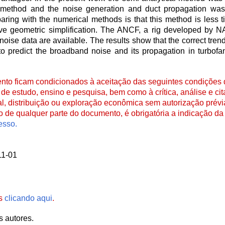
l method and the noise generation and duct propagation wa
ring with the numerical methods is that this method is less 
ive geometric simplification. The ANCF, a rig developed by
noise data are available. The results show that the correct tren
e to predict the broadband noise and its propagation in turbof
to ficam condicionados à aceitação das seguintes condições d
de estudo, ensino e pesquisa, bem como à crítica, análise e cita
al, distribuição ou exploração econômica sem autorização prévi
ão de qualquer parte do documento, é obrigatória a indicação da 
esso.
11-01
es
clicando aqui
.
s autores.