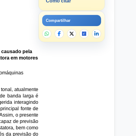
Como citar
Compartilhar
a causado pela
tatora em motores
rbomáquinas
tonal, atualmente
 de banda larga é
erida interagindo
principal fonte de
 Assim, o presente
capaz de previsão
estatora, bem como
és da previsão do