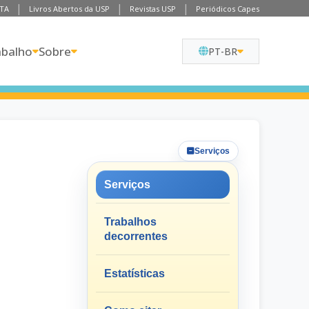
TA
Livros Abertos da USP
Revistas USP
Periódicos Capes
abalho
Sobre
PT-BR
Serviços
Serviços
Trabalhos
decorrentes
Estatísticas