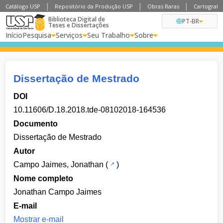
Catálogo USP
Repositório da Produção USP
Obras Raras
Cartografia
Biblioteca Digital de
PT-BR
Teses e Dissertações
Início
Pesquisa
Serviços
Seu Trabalho
Sobre
Dissertação de Mestrado
DOI
10.11606/D.18.2018.tde-08102018-164536
Documento
Dissertação de Mestrado
Autor
Campo Jaimes, Jonathan
(
)
Nome completo
Jonathan Campo Jaimes
E-mail
Mostrar e-mail