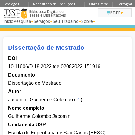
Catálogo USP
Repositório da Produção USP
Obras Raras
Cartografia
Biblioteca Digital de
PT-BR
Teses e Dissertações
Início
Pesquisa
Serviços
Seu Trabalho
Sobre
Dissertação de Mestrado
DOI
10.11606/D.18.2022.tde-02082022-151916
Documento
Dissertação de Mestrado
Autor
Jacomini, Guilherme Colombo
(
)
Nome completo
Guilherme Colombo Jacomini
Unidade da USP
Escola de Engenharia de São Carlos (EESC)