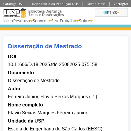
Catálogo USP
Repositório da Produção USP
Obras Raras
Cartografia
Biblioteca Digital de
PT-BR
Teses e Dissertações
Início
Pesquisa
Serviços
Seu Trabalho
Sobre
Dissertação de Mestrado
DOI
10.11606/D.18.2025.tde-25082025-075158
Documento
Dissertação de Mestrado
Autor
Ferreira Junior, Flavio Seixas Marques
(
)
Nome completo
Flavio Seixas Marques Ferreira Junior
Unidade da USP
Escola de Engenharia de São Carlos (EESC)