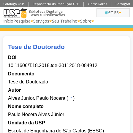
Catálogo USP
Repositório da Produção USP
Obras Raras
Cartografia
Biblioteca Digital de
PT-BR
Teses e Dissertações
Início
Pesquisa
Serviços
Seu Trabalho
Sobre
Tese de Doutorado
DOI
10.11606/T.18.2018.tde-30112018-084912
Documento
Tese de Doutorado
Autor
Alves Junior, Paulo Nocera
(
)
Nome completo
Paulo Nocera Alves Júnior
Unidade da USP
Escola de Engenharia de São Carlos (EESC)