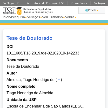
Catálogo USP
Repositório da Produção USP
Obras Raras
Cartografia
Biblioteca Digital de
PT-BR
Teses e Dissertações
Início
Pesquisa
Serviços
Seu Trabalho
Sobre
Tese de Doutorado
DOI
10.11606/T.18.2019.tde-02102019-142233
Documento
Tese de Doutorado
Autor
Almeida, Tiago Hendrigo de
(
)
Nome completo
Tiago Hendrigo de Almeida
Unidade da USP
Escola de Engenharia de São Carlos (EESC)