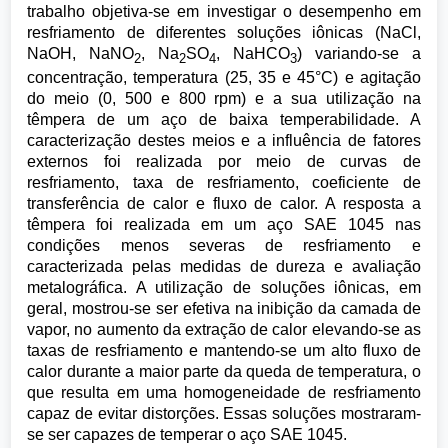
trabalho objetiva-se em investigar o desempenho em
resfriamento de diferentes soluções iônicas (NaCl,
NaOH, NaNO
, Na
SO
, NaHCO
) variando-se a
2
2
4
3
concentração, temperatura (25, 35 e 45°C) e agitação
do meio (0, 500 e 800 rpm) e a sua utilização na
têmpera de um aço de baixa temperabilidade. A
caracterização destes meios e a influência de fatores
externos foi realizada por meio de curvas de
resfriamento, taxa de resfriamento, coeficiente de
transferência de calor e fluxo de calor. A resposta a
têmpera foi realizada em um aço SAE 1045 nas
condições menos severas de resfriamento e
caracterizada pelas medidas de dureza e avaliação
metalográfica. A utilização de soluções iônicas, em
geral, mostrou-se ser efetiva na inibição da camada de
vapor, no aumento da extração de calor elevando-se as
taxas de resfriamento e mantendo-se um alto fluxo de
calor durante a maior parte da queda de temperatura, o
que resulta em uma homogeneidade de resfriamento
capaz de evitar distorções. Essas soluções mostraram-
se ser capazes de temperar o aço SAE 1045.