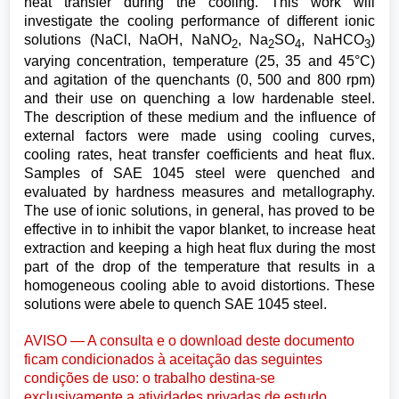
heat transfer during the cooling. This work will
investigate the cooling performance of different ionic
solutions (NaCl, NaOH, NaNO
, Na
SO
, NaHCO
)
2
2
4
3
varying concentration, temperature (25, 35 and 45°C)
and agitation of the quenchants (0, 500 and 800 rpm)
and their use on quenching a low hardenable steel.
The description of these medium and the influence of
external factors were made using cooling curves,
cooling rates, heat transfer coefficients and heat flux.
Samples of SAE 1045 steel were quenched and
evaluated by hardness measures and metallography.
The use of ionic solutions, in general, has proved to be
effective in to inhibit the vapor blanket, to increase heat
extraction and keeping a high heat flux during the most
part of the drop of the temperature that results in a
homogeneous cooling able to avoid distortions. These
solutions were abele to quench SAE 1045 steel.
AVISO — A consulta e o download deste documento
ficam condicionados à aceitação das seguintes
condições de uso: o trabalho destina-se
exclusivamente a atividades privadas de estudo,