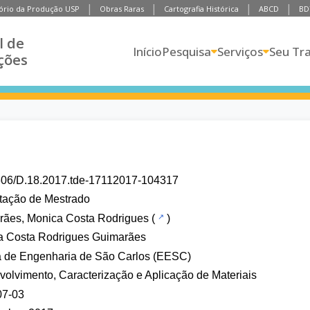
ório da Produção USP
Obras Raras
Cartografia Histórica
ABCD
BD
l de
Início
Pesquisa
Serviços
Seu Tr
ções
606/D.18.2017.tde-17112017-104317
tação de Mestrado
rães, Monica Costa Rodrigues
(
)
a Costa Rodrigues Guimarães
a de Engenharia de São Carlos (EESC)
olvimento, Caracterização e Aplicação de Materiais
07-03