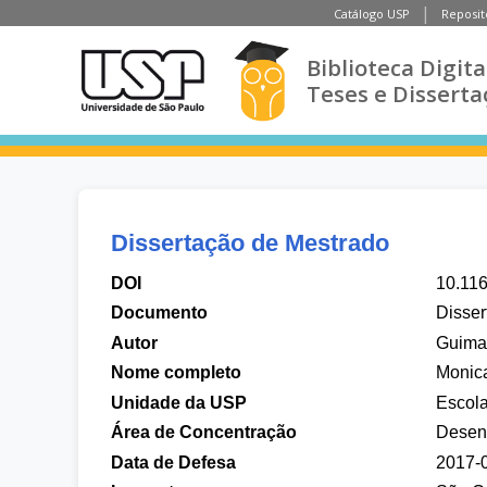
Catálogo USP
Reposit
Biblioteca Digita
Teses e Disserta
Dissertação de Mestrado
DOI
10.11
Documento
Disser
Autor
Guima
Nome completo
Monic
Unidade da USP
Escol
Área de Concentração
Desenv
Data de Defesa
2017-