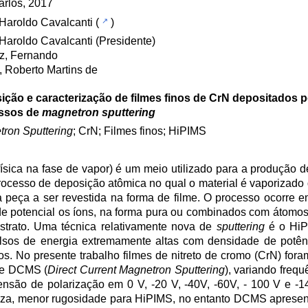
rlos, 2017
 Haroldo Cavalcanti
(
)
 Haroldo Cavalcanti (Presidente)
z, Fernando
 Roberto Martins de
ção e caracterização de filmes finos de CrN depositados p
ssos de
magnetron sputtering
ron Sputtering
; CrN; Filmes finos; HiPIMS
física na fase de vapor) é um meio utilizado para a produção 
ocesso de deposição atômica no qual o material é vaporizado d
 peça a ser revestida na forma de filme. O processo ocorre
de potencial os íons, na forma pura ou combinados com átomos
strato. Uma técnica relativamente nova de
sputtering
é o HiP
ulsos de energia extremamente altas com densidade de potênc
. No presente trabalho filmes de nitreto de cromo (CrN) fora
 e DCMS (
Direct Current Magnetron Sputtering
), variando freq
são de polarização em 0 V, -20 V, -40V, -60V, - 100 V e -1
eza, menor rugosidade para HiPIMS, no entanto DCMS apresen