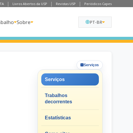
TA
Livros Abertos da USP
Revistas USP
Periódicos Capes
abalho
Sobre
PT-BR
Serviços
Serviços
Trabalhos
decorrentes
Estatísticas