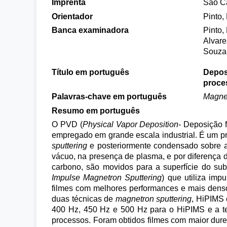
Imprenta
São Ca
Orientador
Pinto,
Banca examinadora
Pinto,
Alvare
Souza,
Título em português
Deposi
proce
Palavras-chave em português
Magnet
Resumo em português
O PVD (
Physical Vapor Deposition
- Deposição 
empregado em grande escala industrial. É um pr
sputtering
e posteriormente condensado sobre a
vácuo, na presença de plasma, e por diferença 
carbono, são movidos para a superfície do sub
Impulse Magnetron Sputtering
) que utiliza imp
filmes com melhores performances e mais densos
duas técnicas de
magnetron sputtering
, HiPIMS
400 Hz, 450 Hz e 500 Hz para o HiPIMS e a ten
processos. Foram obtidos filmes com maior dur