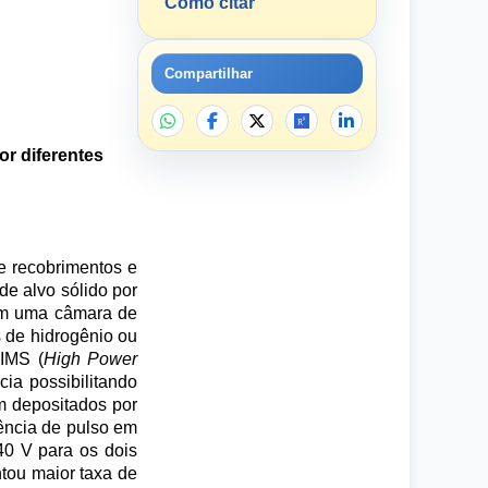
Como citar
Compartilhar
or diferentes
de recobrimentos e
e alvo sólido por
 em uma câmara de
 de hidrogênio ou
IMS (
High Power
ia possibilitando
m depositados por
uência de pulso em
40 V para os dois
tou maior taxa de