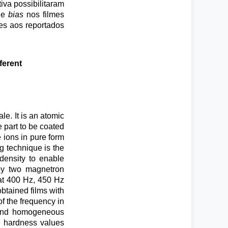
va possibilitaram
 de
bias
nos filmes
es aos reportados
ferent
le. It is an atomic
 part to be coated
 ions in pure form
g technique is the
density to enable
 by two magnetron
at 400 Hz, 450 Hz
obtained films with
f the frequency in
r and homogeneous
e hardness values