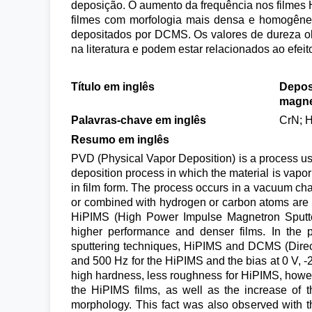
deposição. O aumento da frequência nos filmes 
filmes com morfologia mais densa e homogêne
depositados por DCMS. Os valores de dureza ob
na literatura e podem estar relacionados ao efei
Título em inglês
Deposi
magne
Palavras-chave em inglês
CrN; H
Resumo em inglês
PVD (Physical Vapor Deposition) is a process used 
deposition process in which the material is vapor
in film form. The process occurs in a vacuum cha
or combined with hydrogen or carbon atoms are mo
HiPIMS (High Power Impulse Magnetron Sputter
higher performance and denser films. In the 
sputtering techniques, HiPIMS and DCMS (Direct
and 500 Hz for the HiPIMS and the bias at 0 V, -2
high hardness, less roughness for HiPIMS, howev
the HiPIMS films, as well as the increase of 
morphology. This fact was also observed with 