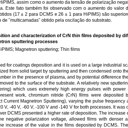
HiPIMS, assim como o aumento da tensão de polarização negati
a. Este fato também foi observado com o aumento do valor
tidos (17 ± 2 para DCMS e 26 ± 1 para HiPIMS) são superior
to de "multicamadas" obtido pela oscilação do substrato.
tion and characterization of CrN thin films deposited by dif
tron sputtering processes
iPIMS; Magnetron sputtering; Thin films
for coatings deposition and it is used on a large industrial sca
ized from solid target by sputtering and then condensed onto the
mber in the presence of plasma, and by potential difference the
ved to the surface of the substrate. A relatively new sputterin
ing) which uses extremely high energy pulses with power 
present work, chromium nitride (CrN) films were deposited
 Current Magnetron Sputtering), varying the pulse frequency 
0 V, -40 V, -60 V, -100 V and -140 V for both processes. It was 
er DCMS presented a higher rate of deposition. The increase o
the negative polarization voltage, allowed films with dense
the increase of the value in the films deposited by DCMS. Th