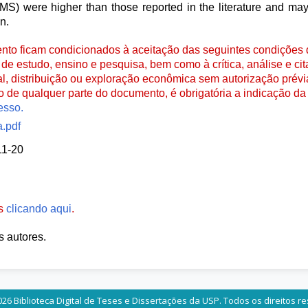
S) were higher than those reported in the literature and may 
n.
to ficam condicionados à aceitação das seguintes condições d
de estudo, ensino e pesquisa, bem como à crítica, análise e cita
al, distribuição ou exploração econômica sem autorização prévi
ão de qualquer parte do documento, é obrigatória a indicação da 
esso.
.pdf
11-20
es
clicando aqui
.
s autores.
26 Biblioteca Digital de Teses e Dissertações da USP. Todos os direitos r