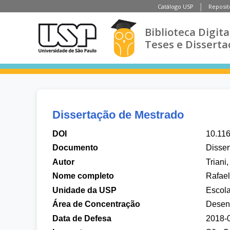
Catálogo USP
Reposit
Biblioteca Digita
Teses e Disserta
Dissertação de Mestrado
DOI
10.11
Documento
Disser
Autor
Triani
Nome completo
Rafael
Unidade da USP
Escol
Área de Concentração
Desenv
Data de Defesa
2018-