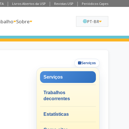
TA
Livros Abertos da USP
Revistas USP
Periódicos Capes
abalho
Sobre
PT-BR
Serviços
Serviços
Trabalhos
decorrentes
Estatísticas