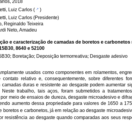
rlos, 2018
etti, Luiz Carlos
(
)
etti, Luiz Carlos (Presidente)
, Reginaldo Teixeira
rdi Neto, Amadeu
ção e caracterização de camadas de boretos e carbonetos 
 15B30, 8640 e 52100
5B30; Boretação; Deposição termorreativa; Desgaste adesivo
amplamente usados como componentes em rolamentos, engren
e contato relativo e, consequentemente, sobre diferentes f
m camadas duras e resistente ao desgaste podem aumentar sig
 Neste trabalho, tais aços, foram submetidos a tratamento
por meio de ensaios de dureza, desgaste microadesivo e difraç
rendo aumento dessa propriedade para valores de 1650 a 17
 boretos e carbonetos, já em relação ao desgaste microadesi
r resistência ao desgaste quando comparadas aos seus respe