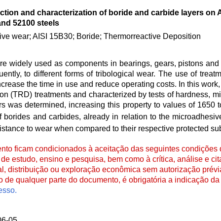
tion and characterization of boride and carbide layers on 
and 52100 steels
ve wear; AISI 15B30; Boride; Thermorreactive Deposition
e widely used as components in bearings, gears, pistons and 
ently, to different forms of tribological wear. The use of treat
ncrease the time in use and reduce operating costs. In this work
on (TRD) treatments and characterized by tests of hardness, 
ers was determined, increasing this property to values of 1650
of borides and carbides, already in relation to the microadhesiv
stance to wear when compared to their respective protected sub
to ficam condicionados à aceitação das seguintes condições d
de estudo, ensino e pesquisa, bem como à crítica, análise e cita
al, distribuição ou exploração econômica sem autorização prévi
ão de qualquer parte do documento, é obrigatória a indicação da 
esso.
06-05