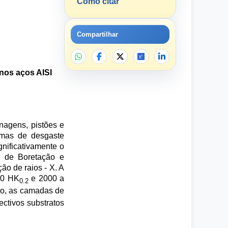
Como citar
Compartilhar
nos aços AISI
agens, pistões e
ormas de desgaste
nificativamente o
s de Boretação e
ão de raios - X. A
50 HK
e 2000 a
0.2
vo, as camadas de
ctivos substratos