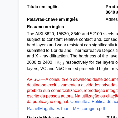
Título em inglês
Produc
8640 
Palavras-chave em inglês
Adhesi
Resumo em inglês
The AISI 8620, 15B30, 8640 and 52100 steels ar
subject to constant relative contact and, consequ
hard layers and wear resistant can significantly i
submitted to Boride and Thermorreative Depositi
and X - ray diffraction. The hardness of the lay
2000 to 2400 HK
respectively for the layers 
0.2
layers, VC and NbC formed presented higher resi
AVISO — A consulta e o download deste documen
destina-se exclusivamente a atividades privadas 
proibida sua comercialização, reprodução integr
escrito da pessoa autora. Na utilização ou citaç
da publicação original.
Consulte a Política de ac
RafaelMagalhaesTriani_ME_corrigida.pdf
Data de Publicação
2019-