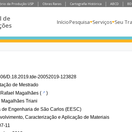
ório da Produção USP
Obras Raras
Cartografia Histórica
ABCD
BD
l de
Início
Pesquisa
Serviços
Seu Tr
ções
606/D.18.2019.tde-20052019-123828
tação de Mestrado
, Rafael Magalhães
(
)
 Magalhães Triani
a de Engenharia de São Carlos (EESC)
olvimento, Caracterização e Aplicação de Materiais
07-11