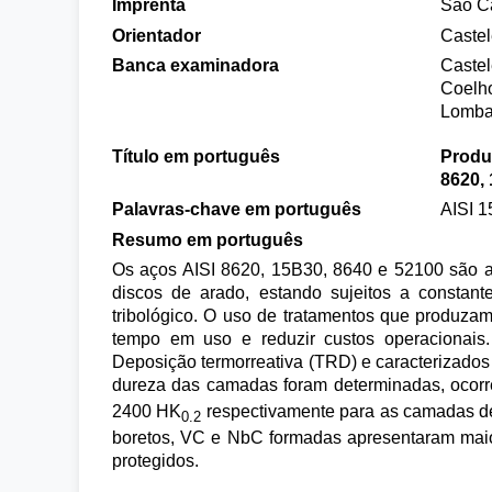
Imprenta
São Ca
Orientador
Castel
Banca examinadora
Castel
Coelho
Lomba
Título em português
Produ
8620,
Palavras-chave em português
AISI 1
Resumo em português
Os aços AISI 8620, 15B30, 8640 e 52100 são 
discos de arado, estando sujeitos a constant
tribológico. O uso de tratamentos que produza
tempo em uso e reduzir custos operacionais.
Deposição termorreativa (TRD) e caracterizados 
dureza das camadas foram determinadas, ocor
2400 HK
respectivamente para as camadas de
0.2
boretos, VC e NbC formadas apresentaram maio
protegidos.