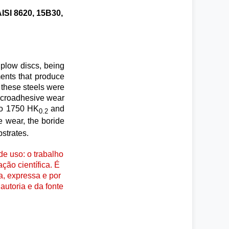
AISI 8620, 15B30,
plow discs, being
ments that produce
, these steels were
microadhesive wear
 to 1750 HK
and
0.2
e wear, the boride
strates.
e uso: o trabalho
ção científica. É
a, expressa e por
autoria e da fonte