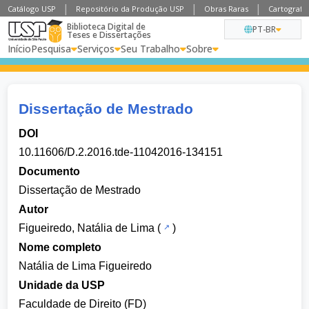
Catálogo USP
Repositório da Produção USP
Obras Raras
Cartografia
Biblioteca Digital de
PT-BR
Teses e Dissertações
Início
Pesquisa
Serviços
Seu Trabalho
Sobre
Dissertação de Mestrado
DOI
10.11606/D.2.2016.tde-11042016-134151
Documento
Dissertação de Mestrado
Autor
Figueiredo, Natália de Lima
(
)
Nome completo
Natália de Lima Figueiredo
Unidade da USP
Faculdade de Direito (FD)